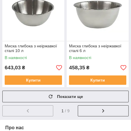
Миска глибока з неіржавкої
Миска глибока з неіржавкої
сталі 10 л
сталі 6 л
В наявності
В наявності
643,03
458,35
₴
₴
Купити
Купити
Показати ще
1
/ 9
Про нас