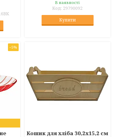
В наявності
29790092
16BK
Купити
–5%
не
Кошик для хліба 30,2х15,2 см