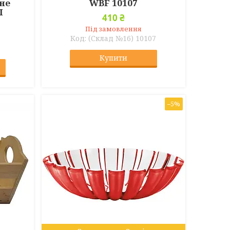
не
WBF 10107
I
410 ₴
Під замовлення
(Склад №16) 10107
Купити
–5%