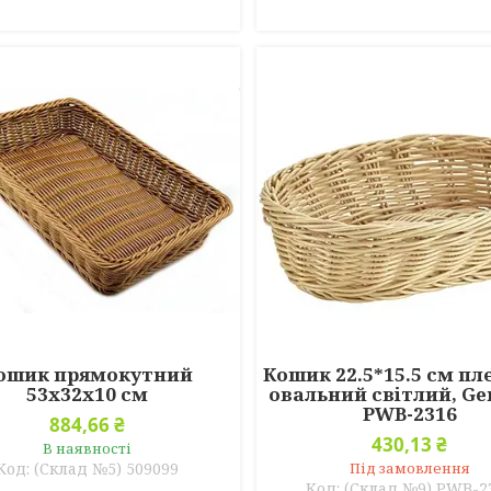
ошик прямокутний
Кошик 22.5*15.5 см п
53х32х10 см
овальний світлий, G
PWB-2316
884,66 ₴
430,13 ₴
В наявності
(Склад №5) 509099
Під замовлення
(Склад №9) PWB-2