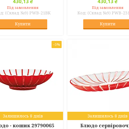
430,13 ₴
430,13 ₴
Під замовлення
Під замовлення
(Склад №9) PWB-21BK
(Склад №9) PWB-23
Купити
Купити
–5%
Залишилось 8 днів
Залишилось 8 днів
до - кошик 29790065
Блюдо сервіровоч