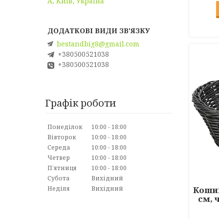
А, Київ, Україна
bestandbig8@gmail.com
+380500521038
+380500521038
Графік роботи
Понеділок
10:00
18:00
Вівторок
10:00
18:00
Середа
10:00
18:00
Четвер
10:00
18:00
Пʼятниця
10:00
18:00
Субота
Вихідний
Неділя
Вихідний
Кошик
см, 