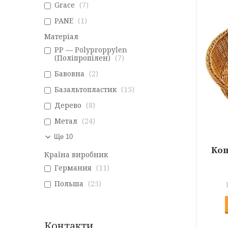
Grace
7
PANE
1
Матеріал
PP — Polyproppylen
(Поліпропілен)
7
Бавовна
2
Базальтопластик
15
Дерево
8
Метал
24
Ще 10
Кош
Країна виробник
Германия
11
Польша
25
Контакти