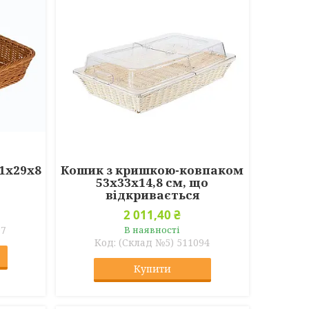
1х29х8
Кошик з кришкою-ковпаком
53х33х14,8 см, що
відкривається
2 011,40 ₴
97
В наявності
(Склад №5) 511094
Купити