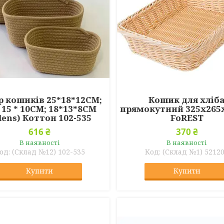
р кошиків 25*18*12CM;
Кошик для хліб
* 15 * 10CM; 18*13*8CM
прямокутний 325х265
lens) Коттон 102-535
FoREST
616 ₴
370 ₴
В наявності
В наявності
(Склад №12) 102-535
(Склад №1) 5212
Купити
Купити