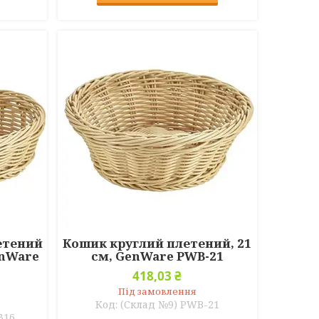
летений
Кошик круглий плетений, 21
enWare
см, GenWare PWB-21
418,03 ₴
Під замовлення
(Склад №9) PWB-21
316