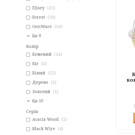
Elisey
25
Forest
50
GenWare
34
Ще 8
Колір
Бежевий
14
Біг
2
Білий
22
ко
Дерево
2
Золотий
1
Ще 10
Серія
Acacia Wood
2
Black Wire
4