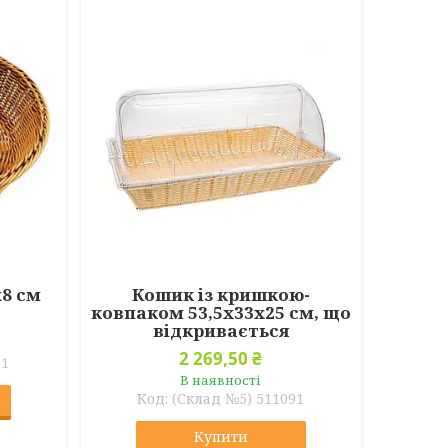
х8 см
Кошик із кришкою-
ковпаком 53,5х33х25 см, що
відкривається
2 269,50 ₴
01
В наявності
(Склад №5) 511091
Купити