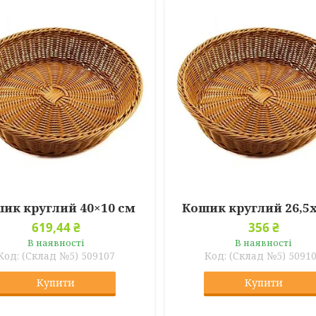
ик круглий 40×10 см
Кошик круглий 26,5
619,44 ₴
356 ₴
В наявності
В наявності
(Склад №5) 509107
(Склад №5) 5091
Купити
Купити