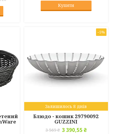
Купити
–5%
Залишилось 8 днів
летений
Блюдо - кошик 29790092
enWare
GUZZINI
3 390,55 ₴
3 569 ₴