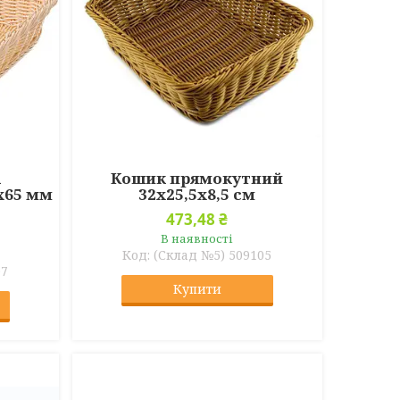
а
Кошик прямокутний
х65 мм
32х25,5х8,5 см
473,48 ₴
В наявності
(Склад №5) 509105
07
Купити