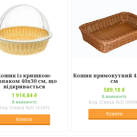
Кошик із кришкою-
Кошик прямокутний 4
впаком 40х30 см, що
см
відкривається
589,18 ₴
1 914,84 ₴
В наявності
В наявності
(Склад №5) 5090
(Склад №5) 511092
Купити
Купити