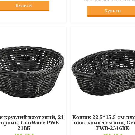
Купити
Купити
 круглий плетений, 21
Кошик 22.5*15.5 см п
чорний, GenWare PWB-
овальний темний, G
21BK
PWB-2316BK