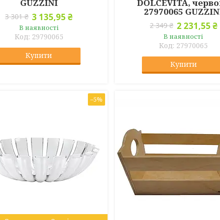
GUZZINI
DOLCEVITA, черво
27970065 GUZZIN
3 135,95 ₴
3 301 ₴
2 231,55 ₴
2 349 ₴
В наявності
29790065
В наявності
27970065
Купити
Купити
–5%