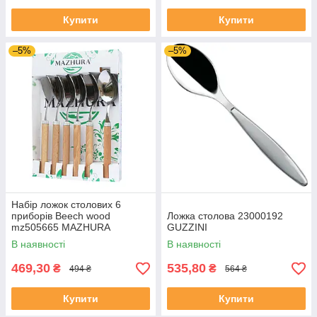
Купити
Купити
–5%
–5%
Набір ложок столових 6
приборів Beech wood
Ложка столова 23000192
mz505665 MAZHURA
GUZZINI
В наявності
В наявності
469,30
535,80
₴
₴
494 ₴
564 ₴
Купити
Купити