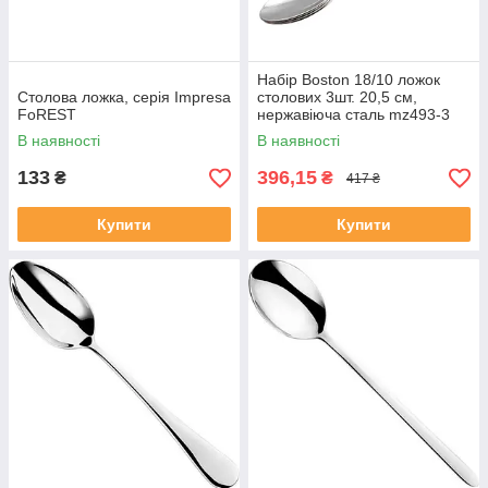
Набір Boston 18/10 ложок
Столова ложка, серія Impresa
столових 3шт. 20,5 см,
FoREST
нержавіюча сталь mz493-3
MAZHURA
В наявності
В наявності
133
396,15
₴
₴
417 ₴
Купити
Купити