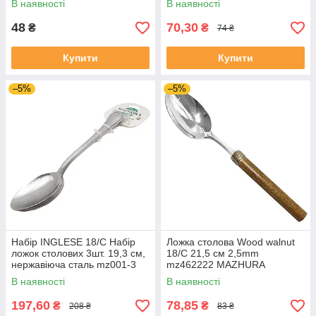
В наявності
В наявності
48
70,30
₴
₴
74 ₴
Купити
Купити
–5%
–5%
Набір INGLESE 18/C Набір
Ложка столова Wood walnut
ложок столових 3шт. 19,3 см,
18/C 21,5 см 2,5mm
нержавіюча сталь mz001-3
mz462222 MAZHURA
MAZHURA
В наявності
В наявності
197,60
78,85
₴
₴
208 ₴
83 ₴