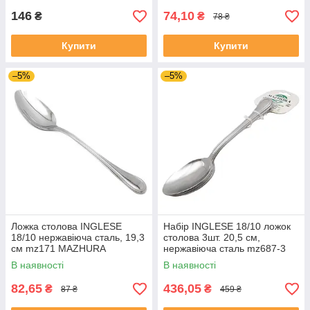
146
74,10
₴
₴
78 ₴
Купити
Купити
–5%
–5%
Ложка столова INGLESE
Набір INGLESE 18/10 ложок
18/10 нержавіюча сталь, 19,3
столова 3шт. 20,5 см,
см mz171 MAZHURA
нержавіюча сталь mz687-3
MAZHURA
В наявності
В наявності
82,65
436,05
₴
₴
87 ₴
459 ₴