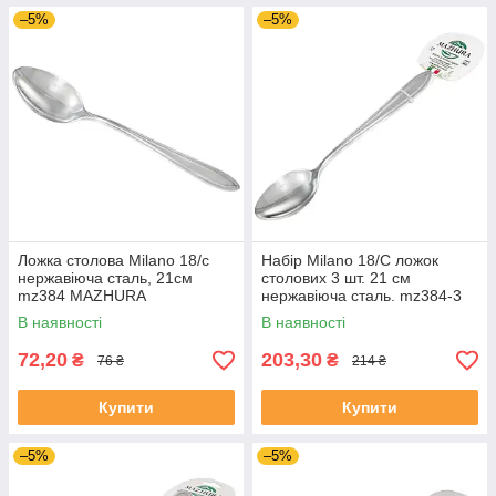
–5%
–5%
Ложка столова Milano 18/c
Набір Milano 18/C ложок
нержавіюча сталь, 21см
столових 3 шт. 21 см
mz384 MAZHURA
нержавіюча сталь. mz384-3
MAZHURA
В наявності
В наявності
72,20
203,30
₴
₴
76 ₴
214 ₴
Купити
Купити
–5%
–5%