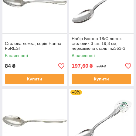
Набір Бостон 18/C ложок
Столова ложка, серія Hanna
столових 3 шт. 19,3 см,
FoREST
нержавіюча сталь mz363-3
MAZHURA
В наявності
В наявності
84
197,60
₴
₴
208 ₴
Купити
Купити
–5%