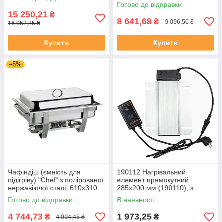
Stalgast 434090
Готово до відправки
15 250,21
₴
8 641,68
₴
9 096,50 ₴
16 052,85 ₴
Купити
Купити
–5%
Чафіндіш (ємність для
190112 Нагрівальний
підігріву) "Chef" з полірованої
елемент прямокутний
нержавіючої сталі, 610x310
285х200 мм (190110), з
мм, h-300 мм
сенсорним регулюванням t
Готово до відправки
В наявності
від +40 до
4 744,73
1 973,25
₴
₴
4 994,45 ₴