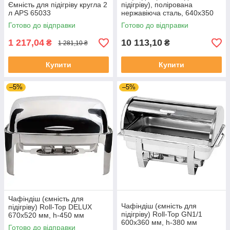
Ємність для підігріву кругла 2
підігріву), полірована
л APS 65033
нержавіюча сталь, 640x350
мм, h-340 мм
Готово до відправки
Готово до відправки
1 217,04
10 113,10
₴
₴
1 281,10 ₴
Купити
Купити
–5%
–5%
Чафіндіш (ємність для
Чафіндіш (ємність для
підігріву) Roll-Top DELUX
підігріву) Roll-Top GN1/1
670х520 мм, h-450 мм
600х360 мм, h-380 мм
Stalgast 437010
Готово до відправки