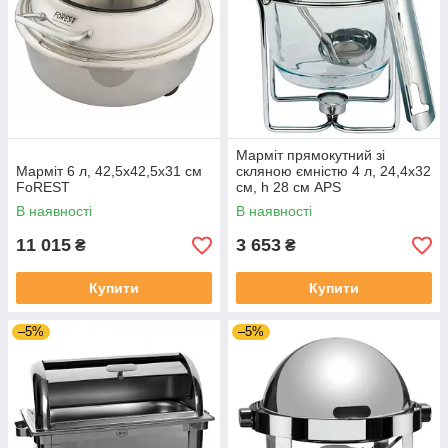
Марміт прямокутний зі
Марміт 6 л, 42,5x42,5x31 см
скляною ємністю 4 л, 24,4х32
FoREST
см, h 28 см APS
В наявності
В наявності
11 015
3 653
₴
₴
Купити
Купити
–5%
–5%