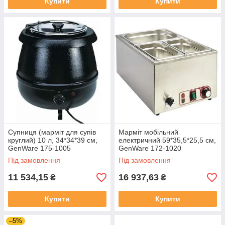
Купити
Купити
Супниця (марміт для супів
Марміт мобільний
круглий) 10 л, 34*34*39 см,
електричний 59*35,5*25,5 см,
GenWare 175-1005
GenWare 172-1020
Під замовлення
Під замовлення
11 534,15
16 937,63
₴
₴
Купити
Купити
–5%