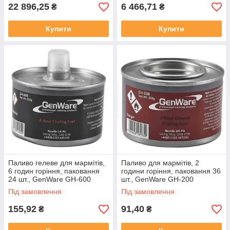
22 896,25
6 466,71
₴
₴
Купити
Купити
Паливо гелеве для мармітів,
Паливо для мармітів, 2
6 годин горіння, паковання
години горіння, паковання 36
24 шт., GenWare GH-600
шт., GenWare GH-200
Під замовлення
Під замовлення
155,92
91,40
₴
₴