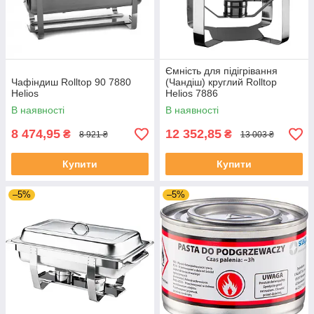
Ємність для підігрівання
Чафіндиш Rolltop 90 7880
(Чандіш) круглий Rolltop
Helios
Helios 7886
В наявності
В наявності
8 474,95
12 352,85
₴
₴
8 921 ₴
13 003 ₴
Купити
Купити
–5%
–5%