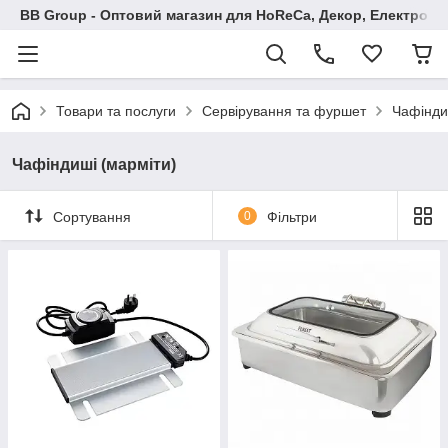
BB Group - Оптовий магазин для HoReCa, Декор, Електроні
Товари та послуги
Сервірування та фуршет
Чафінди
Чафіндиші (марміти)
Сортування
0
Фільтри