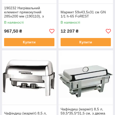
190232 Нагрівальний
елемент прямокутний
Мармит 59х43,5х31 см GN
285х200 мм (190110), з
1/1 h-65 FoREST
механічним регулювання
В наявності
В наявності
967,50
12 207
₴
₴
Купити
Купити
Чафіндиш (марміт) 8,5 л,
Чафіндиш (марміт) 8,5 л,
59,5*35,5*31,5 см, з двома