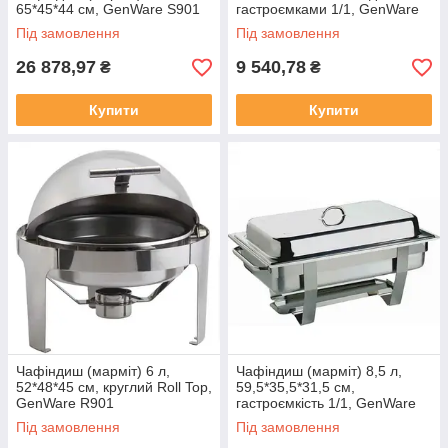
65*45*44 см, GenWare S901
гастроємками 1/1, GenWare
11389TWIN
Під замовлення
Під замовлення
26 878,97
9 540,78
₴
₴
Купити
Купити
Чафіндиш (марміт) 6 л,
Чафіндиш (марміт) 8,5 л,
52*48*45 см, круглий Roll Top,
59,5*35,5*31,5 см,
GenWare R901
гастроємкість 1/1, GenWare
11389PB
Під замовлення
Під замовлення