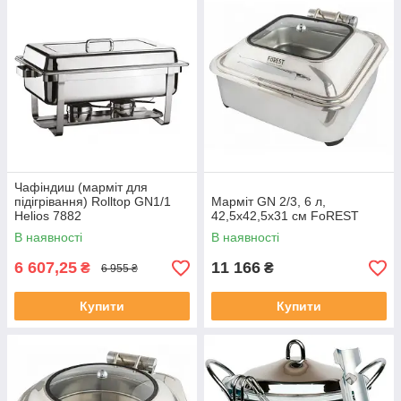
Чафіндиш (марміт для
підігрівання) Rolltop GN1/1
Марміт GN 2/3, 6 л,
Helios 7882
42,5x42,5x31 см FoREST
В наявності
В наявності
6 607,25
11 166
₴
₴
6 955 ₴
Купити
Купити