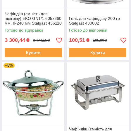
Чафіндіш (ємність для
підігріву) EKO GN1/1 605х360
Гель для чафіндішу 200 гр
мм, h-240 мм Stalgast 436110
Stalgast 430002
Готово до відправки
Готово до відправки
3 300,44
100,51
₴
₴
3 474,15 ₴
105,80 ₴
Купити
Купити
–5%
Чафіндіш (ємність для