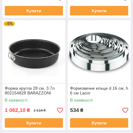
Купити
Купити
–5%
Форма кругла 28 см, 3.7л
Формовичне кільце d 16 см, h
802154828 BARAZZONI
6 см Lacor
В наявності
В наявності
1 062,10
534
₴
₴
1 118 ₴
Купити
Купити