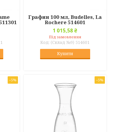
name
Графин 100 мл, Budelles, La
 511301
Rochere 514601
1 015,58 ₴
Під замовлення
01
(Склад №9) 514601
Купити
–5%
–5%