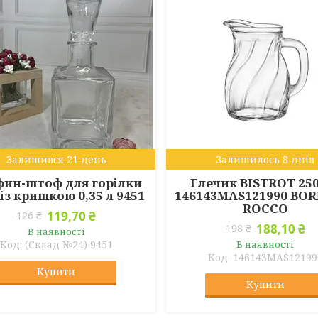
Залишився 21 день
Залишилось 8 днів
фин-штоф для горілки
Глечик BISTROT 25
 із кришкою 0,35 л 9451
146143MAS121990 BO
ROCCO
119,70 ₴
126 ₴
188,10 ₴
198 ₴
В наявності
(Склад №24) 9451
В наявності
146143MAS12199
Купити
Купити