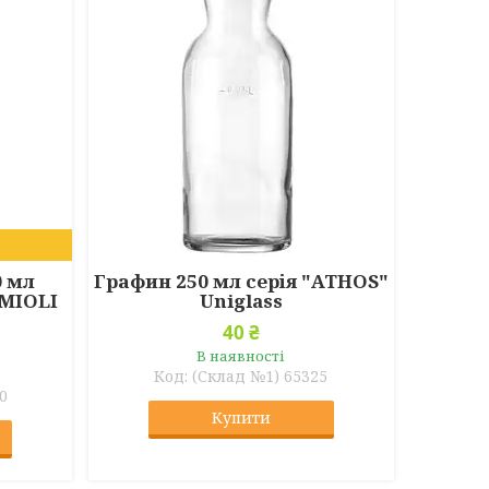
0 мл
Графин 250 мл серія "ATHOS"
RMIOLI
Uniglass
40 ₴
В наявності
(Склад №1) 65325
0
Купити