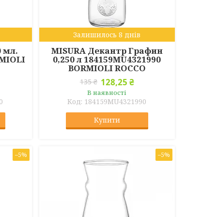
Залишилось 8 днів
 мл.
MISURA Декантр Графин
MIOLI
0,250 л 184159MU4321990
BORMIOLI ROCCO
128,25 ₴
135 ₴
В наявності
0
184159MU4321990
Купити
–5%
–5%