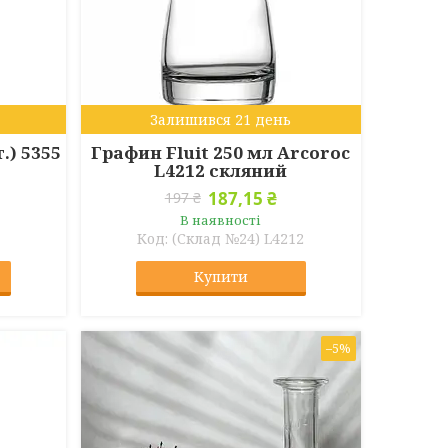
Залишився 21 день
.) 5355
Графин Fluit 250 мл Arcoroc
L4212 скляний
187,15 ₴
197 ₴
В наявності
(Склад №24) L4212
Купити
–5%