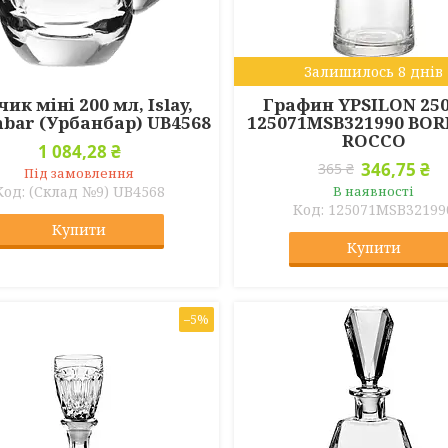
Залишилось 8 днів
чик міні 200 мл, Islay,
Графин YPSILON 250
bar (Урбанбар) UB4568
125071MSB321990 BOR
ROCCO
1 084,28 ₴
346,75 ₴
365 ₴
Під замовлення
(Склад №9) UB4568
В наявності
125071MSB32199
Купити
Купити
–5%