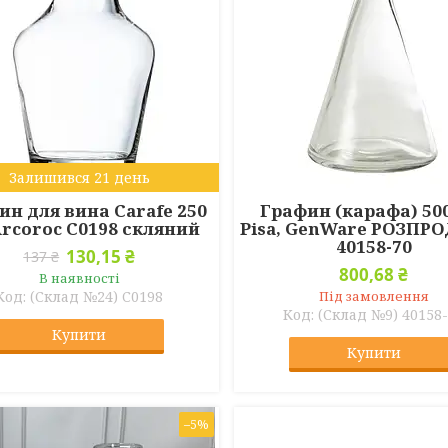
Залишився 21 день
ин для вина Carafe 250
Графин (карафа) 50
rcoroc C0198 скляний
Pisa, GenWare РОЗПР
40158-70
130,15 ₴
137 ₴
800,68 ₴
В наявності
(Склад №24) C0198
Під замовлення
(Склад №9) 40158
Купити
Купити
–5%