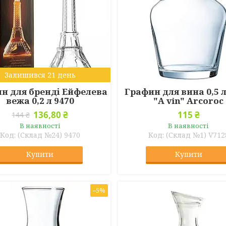
Залишився 21 день
н для бренді Ейфелева
Графин для вина 0,5 л
вежа 0,2 л 9470
"A vin" Arcoroc
136,80 ₴
115 ₴
144 ₴
В наявності
В наявності
(Склад №24) 9470
(Склад №1) V712
Купити
Купити
–5%