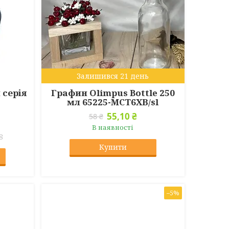
Залишився 21 день
 серія
Графин Olimpus Bottle 250
мл 65225-МСТ6ХВ/sl
55,10 ₴
58 ₴
В наявності
8
Купити
–5%