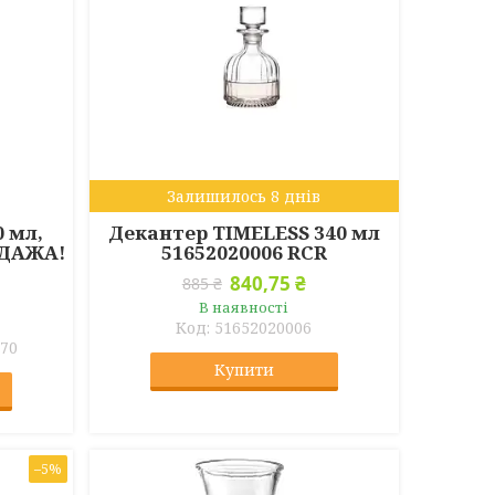
Залишилось 8 днів
0 мл,
Декантер TIMELESS 340 мл
ОДАЖА!
51652020006 RCR
840,75 ₴
885 ₴
В наявності
51652020006
-70
Купити
–5%