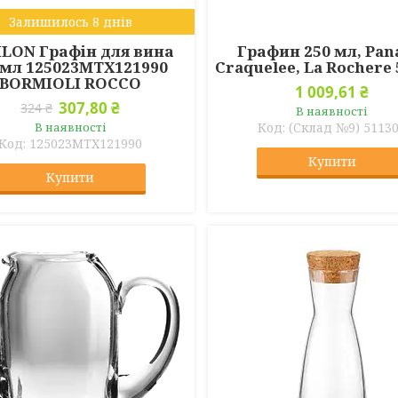
Залишилось 8 днів
ILON Графін для вина
Графин 250 мл, Pa
0мл 125023MTX121990
Craquelee, La Rochere
BORMIOLI ROCCO
1 009,61 ₴
307,80 ₴
324 ₴
В наявності
В наявності
(Склад №9) 5113
125023MTX121990
Купити
Купити