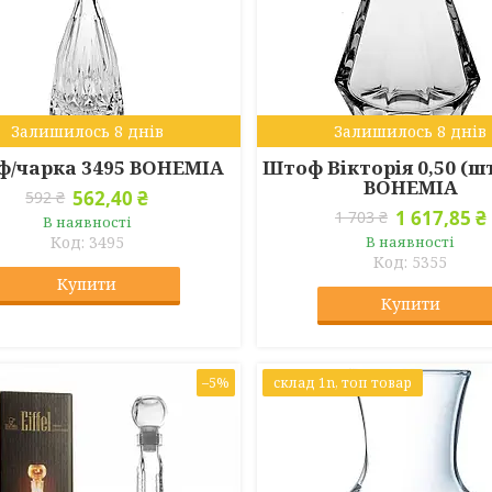
Залишилось 8 днів
Залишилось 8 днів
/чарка 3495 BOHEMIA
Штоф Вікторія 0,50 (шт
BOHEMIA
562,40 ₴
592 ₴
1 617,85 ₴
1 703 ₴
В наявності
3495
В наявності
5355
Купити
Купити
–5%
склад 1n, топ товар