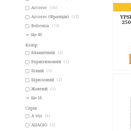
Arcoroc
50
YPS
Arcoroc (Франція)
12
25
Bohemia
75
Ще 40
Колір
Блакитний
2
Бурштиновий
1
Білий
5
Бірюзовий
2
Жовтий
5
Ще 16
Серія
A vin
6
ADAGIO
3