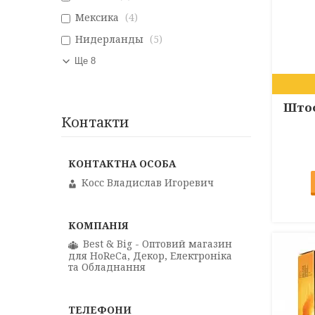
Мексика
4
Нидерланды
5
Ще 8
Штоф
Контакти
Косс Владислав Игоревич
Best & Big - Оптовий магазин
для HoReCa, Декор, Електроніка
та Обладнання