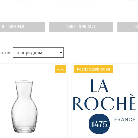
0 - 299 МЛ
300 - 599 МЛ
6
–5%
Розпродаж -30%!