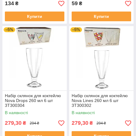
134
59
₴
₴
Купити
Купити
–5%
–5%
Набір склянок для коктейлю
Набір склянок для коктейлю
Nova Drops 260 мл 6 шт
Nova Lines 260 мл 6 шт
3Т300304
3Т300302
В наявності
В наявності
279,30
279,30
₴
₴
294 ₴
294 ₴