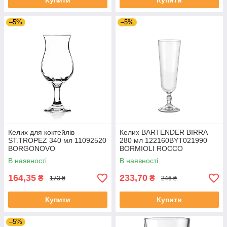
Купити
Купити
–5%
–5%
Келих для коктейлів
Келих BARTENDER BIRRA
ST.TROPEZ 340 мл 11092520
280 мл 122160BYT021990
BORGONOVO
BORMIOLI ROCCO
В наявності
В наявності
164,35
233,70
₴
₴
173 ₴
246 ₴
Купити
Купити
–5%