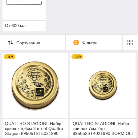
От 600 мл
Сортування
0
Фільтри
–5%
–5%
QUATTRO STAGIONI: Набір
QUATTRO STAGIONI: Набір
кришок 5,6см 3 шт of Quattro
кришок 7см 2пр
Stagion 895051ST5021990
895052ST4021990 BORMIOLI