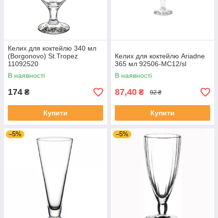
Келих для коктейлю 340 мл
(Borgonovo) St.Tropez
Келих для коктейлю Ariadne
11092520
365 мл 92506-МС12/sl
В наявності
В наявності
174
87,40
₴
₴
92 ₴
Купити
Купити
–5%
–5%