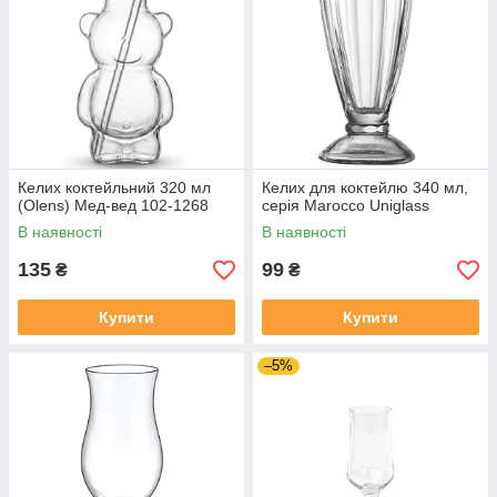
Келих коктейльний 320 мл
Келих для коктейлю 340 мл,
(Olens) Мед-вед 102-1268
серія Marocco Uniglass
В наявності
В наявності
135
99
₴
₴
Купити
Купити
–5%