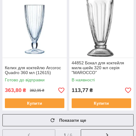
44852 Бокал для коктейля
Келих для коктейлю Arcoroc
милк-шейк 320 мл серія
Quadro 360 мл (12615)
"MAROCCO"
Готово до відправки
В наявності
363,80
113,77
₴
₴
382,95 ₴
Купити
Купити
Показати ще
1
/ 6