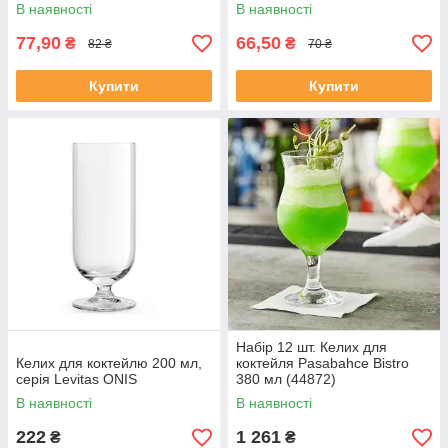
BORMIOLI ROCCO
ROCCO
В наявності
В наявності
77,90
66,50
₴
₴
82 ₴
70 ₴
Купити
Купити
Набір 12 шт. Келих для
Келих для коктейлю 200 мл,
коктейля Pasabahce Bistro
серія Levitas ONIS
380 мл (44872)
В наявності
В наявності
222
1 261
₴
₴