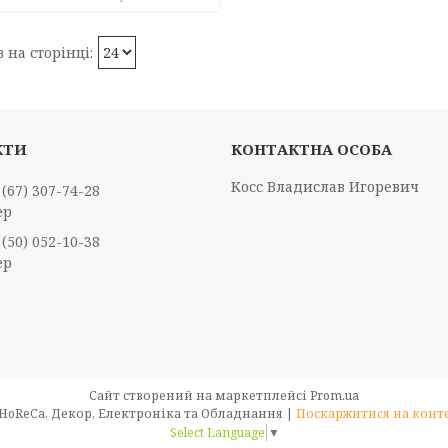
Косс Владислав Игоревич
 (67) 307-74-28
ер
 (50) 052-10-38
ер
Сайт створений на маркетплейсі
Prom.ua
Best & Big - Оптовий магазин для HoReCa, Декор, Електроніка та Обладнання |
Поскаржитися на конт
Select Language
▼