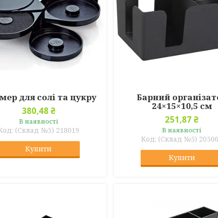
мер для солі та цукру
Барний організат
24×15×10,5 см
380,48 ₴
251,87 ₴
В наявності
(Склад №5) 218019
В наявності
(Склад №5) 2050
Купити
Купити