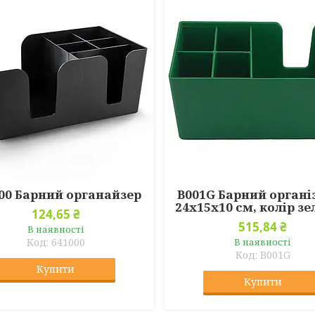
00 Барний органайзер
B001G Барний органі
24x15x10 см, колір з
124,65 ₴
515,84 ₴
В наявності
641000
В наявності
B001G
Купити
Купити