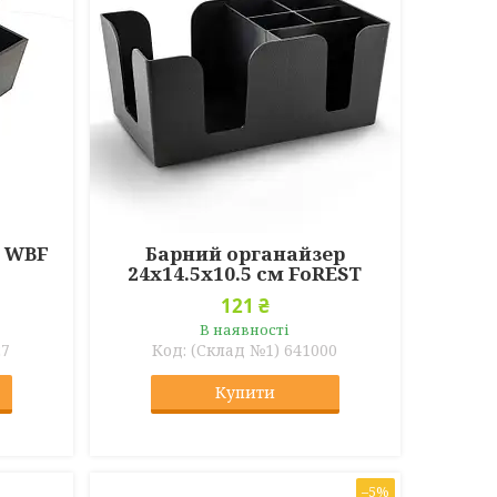
м WBF
Барний органайзер
24х14.5х10.5 см FoREST
121 ₴
В наявності
27
(Склад №1) 641000
Купити
–5%