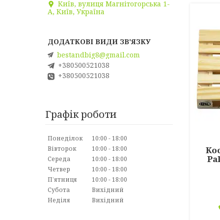
Київ, вулиця Магнітогорська 1-
А, Київ, Україна
bestandbig8@gmail.com
+380500521038
+380500521038
Графік роботи
Понеділок
10:00
18:00
Вівторок
10:00
18:00
Ко
Pa
Середа
10:00
18:00
Четвер
10:00
18:00
Пʼятниця
10:00
18:00
Субота
Вихідний
Неділя
Вихідний