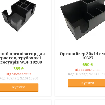
ний організатор для
Органайзер 30х14 с
ерветок, трубочок і
10327
сесуарів WBF 10200
650 ₴
385 ₴
Під замовлення
Під замовлення
(Склад №16) 103
(Склад №16) 10200
Купити
Купити