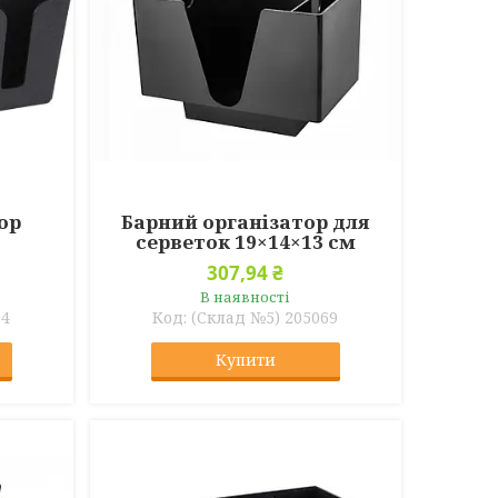
ор
Барний організатор для
серветок 19×14×13 см
307,94 ₴
В наявності
64
(Склад №5) 205069
Купити