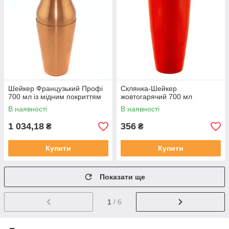
Шейкер Французький Профі
Склянка-Шейкер
700 мл із мідним покриттям
жовтогарячий 700 мл
В наявності
В наявності
1 034,18
356
₴
₴
Купити
Купити
Показати ще
1
/ 6