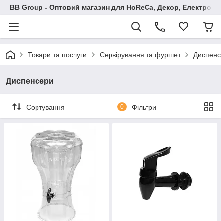
BB Group - Оптовий магазин для HoReCa, Декор, Електроні
Товари та послуги
Сервірування та фуршет
Диспенс
Диспенсери
Сортування
0
Фільтри