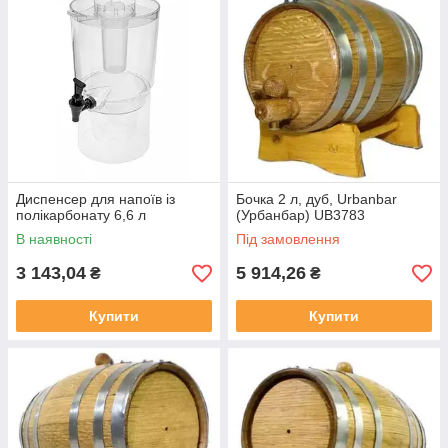
Диспенсер для напоїв із
Бочка 2 л, дуб, Urbanbar
полікарбонату 6,6 л
(Урбанбар) UB3783
В наявності
Під замовлення
3 143,04
5 914,26
₴
₴
Купити
Купити