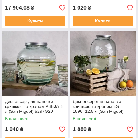
17 904,08
1 020
₴
₴
Купити
Купити
Диспенсер для напоїв з
Диспенсер для напоїв з
кришкою та краном ABEJA, 8
кришкою та краном EST.
л (San Miguel) 5297G20
1896, 12,5 л (San Miguel)
5294G20
В наявності
В наявності
1 040
1 880
₴
₴