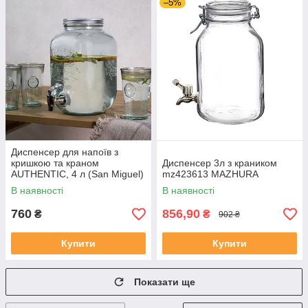
–5%
Диспенсер для напоїв з
кришкою та краном
Диспенсер 3л з краником
AUTHENTIC, 4 л (San Miguel)
mz423613 MAZHURA
5968G20
В наявності
В наявності
760
856,90
₴
₴
902 ₴
Купити
Купити
Показати ще