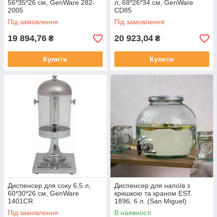
56*35*26 см, GenWare 282-
л, 68*26*34 см, GenWare
2005
CD85
Під замовлення
Під замовлення
19 894,76
20 923,04
₴
₴
Купити
Купити
Диспенсер для соку 6,5 л,
Диспенсер для напоїв з
60*30*26 см, GenWare
кришкою та краном EST.
1401CR
1896, 6 л. (San Miguel)
5296G20
Під замовлення
В наявності