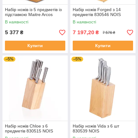
Набір ножів із 5 предметів із
Набір ножів Forged з 14
підставкою Maitre Arcos
предметів 830546 NOIS
В наявності
В наявності
5 377
7 197,20
₴
₴
7 576 ₴
Купити
Купити
–5%
–5%
Набір ножів Chloe з 6
Набір ножів Vida з 6 шт
предметів 830515 NOIS
830539 NOIS