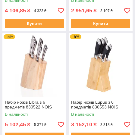
В наявності
В наявності
4 106,85
2 951,65
₴
₴
4 323 ₴
3 107 ₴
Купити
Купити
–5%
–5%
Набір ножів Libra з 6
Набір ножів Lupus з 6
предметів 830522 NOIS
предметів 830553 NOIS
В наявності
В наявності
5 102,45
3 152,10
₴
₴
5 371 ₴
3 318 ₴