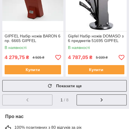
GIPFEL Набір ножів BARON 6
Gipfel Набір ножів DOMASO з
пр. 6665 GIPFEL
6 предметів 51695 GIPFEL
В наявності
В наявності
4 279,75
4 787,05
₴
₴
4 505 ₴
5 039 ₴
Купити
Купити
Показати ще
1
/ 8
Про нас
100% позитивних з 80 відгуків за рік