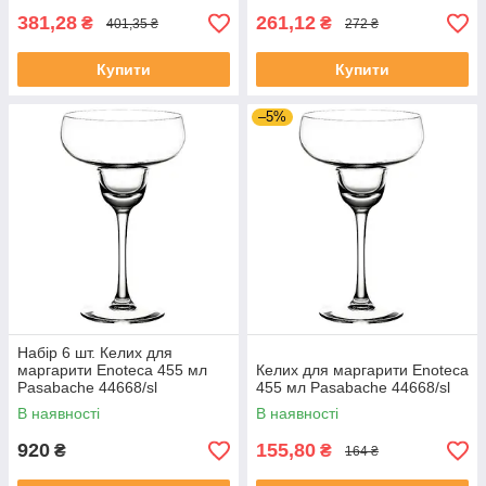
381,28
261,12
₴
₴
401,35 ₴
272 ₴
Купити
Купити
–5%
Набір 6 шт. Келих для
маргарити Enoteca 455 мл
Келих для маргарити Enoteca
Pasabache 44668/sl
455 мл Pasabache 44668/sl
В наявності
В наявності
920
155,80
₴
₴
164 ₴