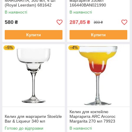
MARGARITA, 300 мл, 4 шт
маргарити 330мл
(Royal Leerdam) 681642
166440BAN021990
BORMIOLI ROCCO
В наявності
В наявності
580
287,85
₴
₴
303 ₴
Купити
Купити
–5%
–4%
Келих для коктейлю
Келих для маргарити Stoelzle
Маргарита ARC Arcoroc
Bar & Liqueur 340 мл
Margarita 270 мл 79923
Готово до відправки
В наявності