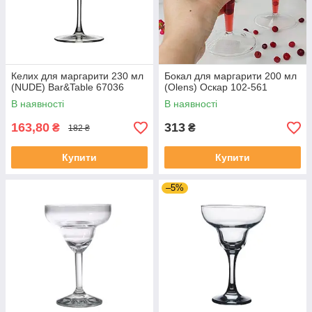
Келих для маргарити 230 мл
Бокал для маргарити 200 мл
(NUDE) Bar&Table 67036
(Olens) Оскар 102-561
В наявності
В наявності
163,80
313
₴
₴
182 ₴
Купити
Купити
–5%