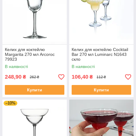
Келих для коктейлю
Келих для коктейлю Cocktail
Margarita 270 мл Arcoroc
Bar 270 мл Luminarc N1643
79923
скло
В наявності
В наявності
248,90
106,40
₴
₴
262 ₴
112 ₴
Купити
Купити
–10%