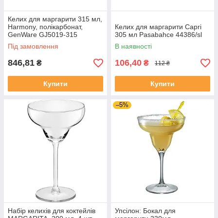
Келих для маргарити 315 мл,
Harmony, полікарбонат,
Келих для маргарити Capri
GenWare GJ5019-315
305 мл Pasabahce 44386/sl
Під замовлення
В наявності
846,81
106,40
₴
₴
112 ₴
Купити
Купити
–5%
Набір келихів для коктейлів
Упсілон: Бокал для