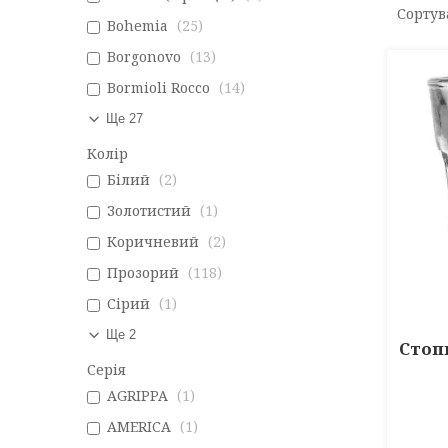
Bohemia
25
Borgonovo
13
Bormioli Rocco
14
Ще 27
Колір
Білий
2
Золотистий
1
Коричневий
2
Прозорий
118
Сірий
1
Ще 2
Стопк
Серія
AGRIPPA
1
AMERICA
1