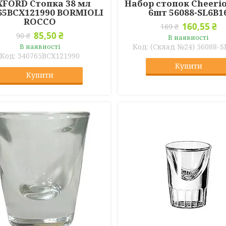
FORD Стопка 38 мл
Набор стопок Cheeri
65BCX121990 BORMIOLI
6шт 56088-SL6B1
ROCCO
160,55 ₴
169 ₴
85,50 ₴
90 ₴
В наявності
В наявності
(Склад №24) 56088-S
340765BCX121990
Купити
Купити