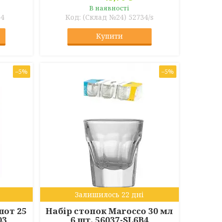
В наявності
34
(Склад №24) 52734/s
Купити
–5%
–5%
Залишилось 22 дні
шот 25
Набір стопок Marocco 30 мл
03
6 шт. 56037-SL6B4