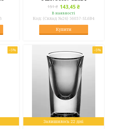
143,45 ₴
151 ₴
В наявності
3
(Склад №24) 56037-SL6B4
Купити
–5%
–5%
Залишилось 22 дні