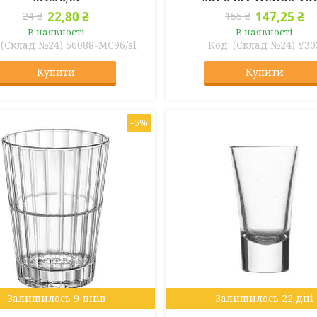
22,80 ₴
147,25 ₴
24 ₴
155 ₴
В наявності
В наявності
(Склад №24) 56088-МС96/sl
(Склад №24) Y30
Купити
Купити
–5%
Залишилось 9 днів
Залишилось 22 дні