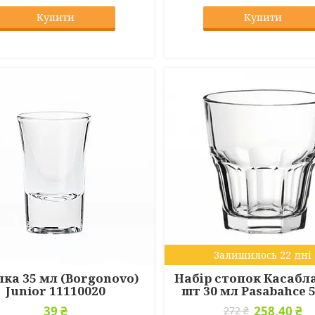
Купити
Купити
Залишилось 22 дні
пка 35 мл (Borgonovo)
Набір стопок Касабл
Junior 11110020
шт 30 мл Pasabahce 
39 ₴
258,40 ₴
272 ₴