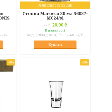
Залишилось 22 дні
ія
Стопка Marocco 30 мл 56037-
ONIS
МС24/sl
20,90 ₴
22 ₴
В наявності
33867
(Склад №24) 56037-МС24/sl
Купити
–5%
–5%