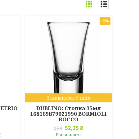
–5%
Залишилось 9 днів
HEERIO
DUBLINO: Стопка 35мл
168169B79021990 BORMIOLI
ROCCO
52,25 ₴
55 ₴
8
В наявності