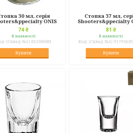
Стопка 30 мл, серія
Стопка 37 мл, сер
oters&ppecialty ONIS
Shooters&ppecialty 
74 ₴
81 ₴
В наявності
В наявності
(Склад №1) 821086ВП
(Склад №1) 917956/8
Купити
Купити