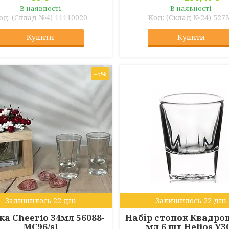
В наявності
В наявності
(Склад №4) 11110020
(Склад №24) 527
Купити
Купити
–5%
Залишилось 22 дні
Залишилось 22 дні
ка Cheerio 34мл 56088-
Набір стопок Квадро
МС96/sl
мл 6 шт Helios Y3