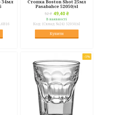
o 34мл
Стопка Boston Shot 25мл
6
Pasabahce 52050/sl
49,40 ₴
52 ₴
В наявності
L6B16
(Склад №24) 52050/sl
Купити
–5%