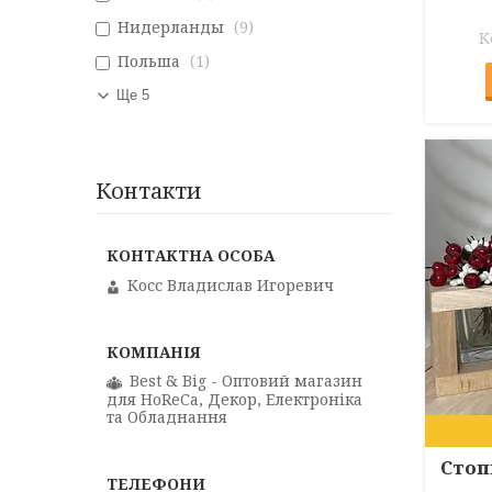
Нидерланды
9
Польша
1
Ще 5
Контакти
Косс Владислав Игоревич
Best & Big - Оптовий магазин
для HoReCa, Декор, Електроніка
та Обладнання
Стоп