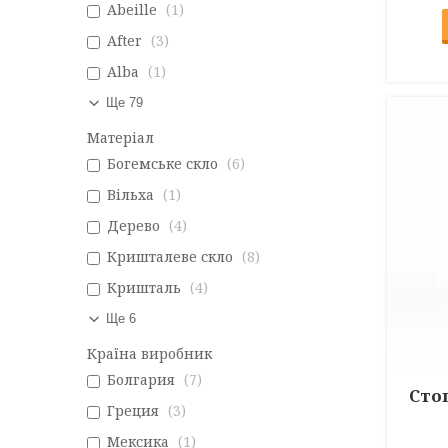
Abeille
1
After
3
Alba
1
Ще 79
Матеріал
Богемське скло
6
Вільха
1
Дерево
4
Кришталеве скло
8
Кришталь
4
Ще 6
Країна виробник
Болгария
7
Сто
Греция
3
Мексика
1