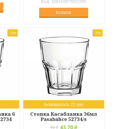
168169B79021990
Купити
–5%
–5%
Залишилось 22 дні
анка 6
Стопка Касабланка 36мл
52734
Pasabahce 52734/s
43,70 ₴
46 ₴