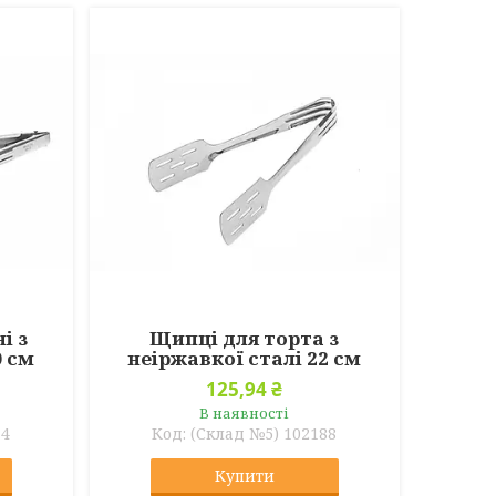
і з
Щипці для торта з
0 см
неіржавкої сталі 22 см
125,94 ₴
В наявності
74
(Склад №5) 102188
Купити