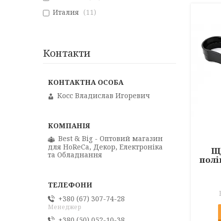
Италия
11
Контакти
Косс Владислав Игоревич
Best & Big - Оптовий магазин
для HoReCa, Декор, Електроніка
Щи
та Обладнання
полі
+380 (67) 307-74-28
Менеджер
+380 (50) 052-10-38