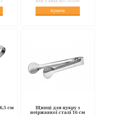
05
(Склад №5) 102190
Купити
6,5 см
Щипці для цукру з
неіржавкої сталі 16 см