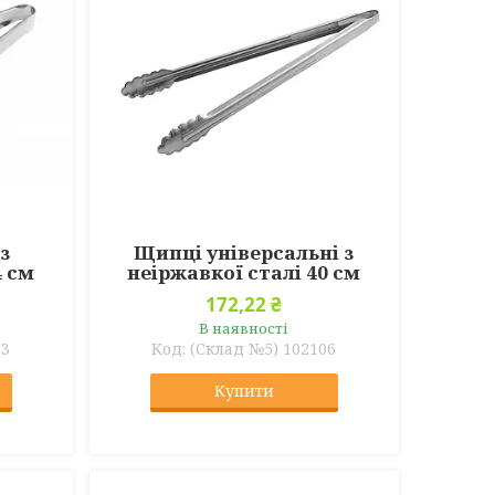
з
Щипці універсальні з
4 см
неіржавкої сталі 40 см
172,22 ₴
В наявності
93
(Склад №5) 102106
Купити