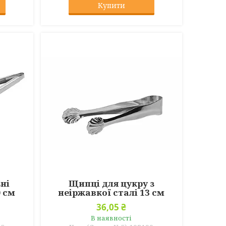
Купити
ні
Щипці для цукру з
0 см
неіржавкої сталі 13 см
36,05 ₴
В наявності