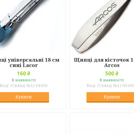
і універсальні 18 см
Щипці для кісточок 
сині Lacor
Arcos
160 ₴
500 ₴
В наявності
В наявності
(Склад №1) 64436
(Склад №1) 6050
Купити
Купити