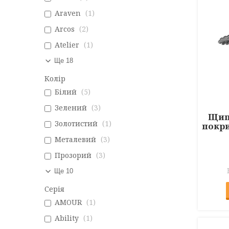
Araven
1
Arcos
2
Atelier
1
Ще 18
Колір
Білий
5
Зелений
3
Щипц
Золотистий
1
покри
Металевий
3
Прозорий
3
Ще 10
Серія
AMOUR
1
Ability
1