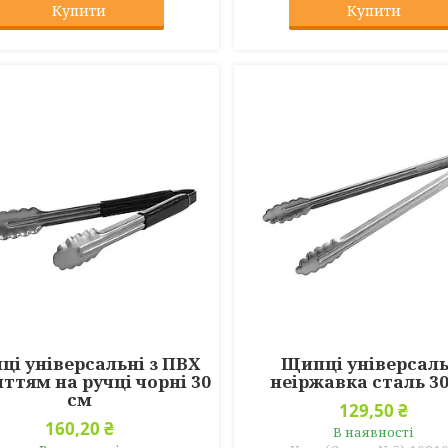
Купити
Купити
і універсальні з ПВХ
Щипці універсаль
ттям на ручці чорні 30
неіржавка сталь 3
см
129,50 ₴
160,20 ₴
В наявності