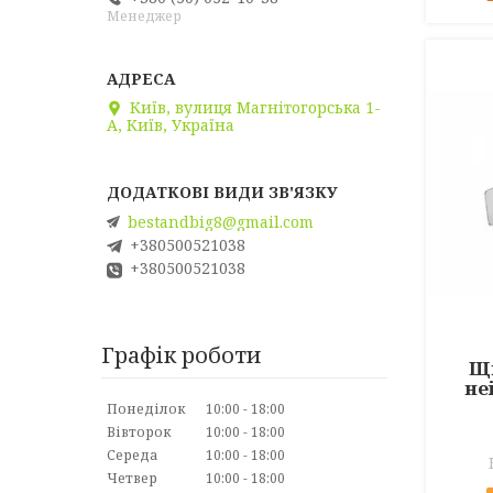
Менеджер
Київ, вулиця Магнітогорська 1-
А, Київ, Україна
bestandbig8@gmail.com
+380500521038
+380500521038
Графік роботи
Щи
не
Понеділок
10:00
18:00
Вівторок
10:00
18:00
Середа
10:00
18:00
Четвер
10:00
18:00