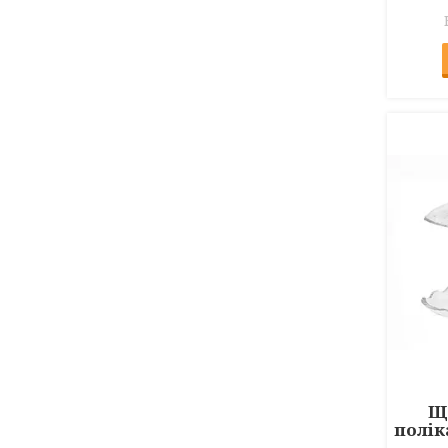
Щи
полік