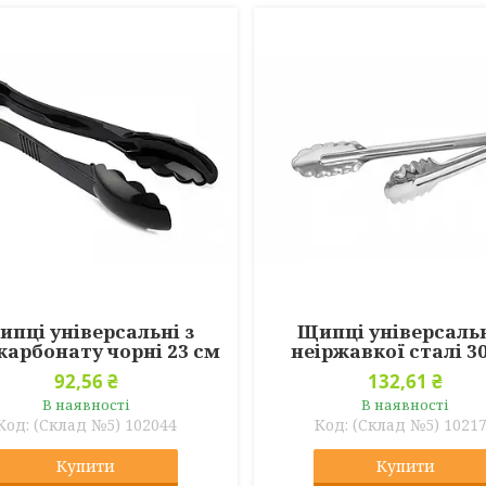
пці універсальні з
Щипці універсальн
карбонату чорні 23 см
неіржавкої сталі 3
92,56 ₴
132,61 ₴
В наявності
В наявності
(Склад №5) 102044
(Склад №5) 1021
Купити
Купити