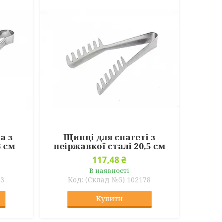
а з
Щипці для спагеті з
3 см
неіржавкої сталі 20,5 см
117,48 ₴
В наявності
83
(Склад №5) 102178
Купити