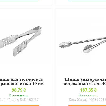
пці для тістечок із
Щипці універсальн
іржавкої сталі 19 см
неіржавкої сталі 4
98,79 ₴
187,35 ₴
В наявності
В наявності
(Склад №5) 102187
(Склад №5) 1021