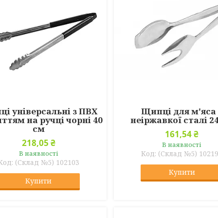
і універсальні з ПВХ
Щипці для м'яса 
ттям на ручці чорні 40
неіржавкої сталі 2
см
161,54 ₴
218,05 ₴
В наявності
В наявності
(Склад №5) 1021
(Склад №5) 102103
Купити
Купити