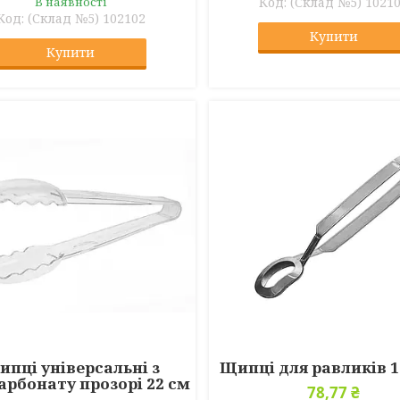
В наявності
(Склад №5) 1021
(Склад №5) 102102
Купити
Купити
пці універсальні з
Щипці для равликів 1
арбонату прозорі 22 см
78,77 ₴