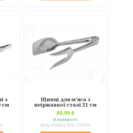
і з
Щипці для м'яса з
0 см
неіржавкої сталі 21 см
80,99 ₴
В наявності
73
(Склад №5) 102189