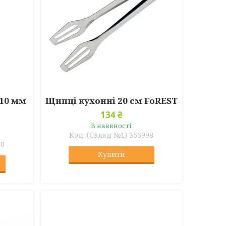
110 мм
Щипці кухонні 20 см FoREST
134 ₴
В наявності
(Склад №1) 355998
00
Купити