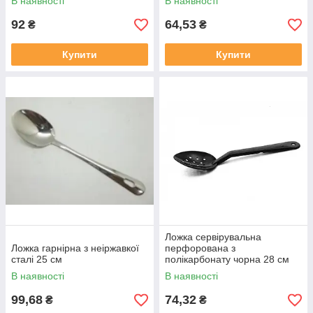
В наявності
В наявності
92
64,53
₴
₴
Купити
Купити
Ложка сервірувальна
Ложка гарнірна з неіржавкої
перфорована з
сталі 25 см
полікарбонату чорна 28 см
В наявності
В наявності
99,68
74,32
₴
₴