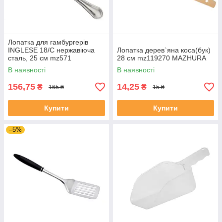
Лопатка для гамбургерів
INGLESE 18/C нержавіюча
Лопатка дерев`яна коса(бук)
сталь, 25 см mz571
28 см mz119270 MAZHURA
MAZHURA
В наявності
В наявності
156,75
14,25
₴
₴
165 ₴
15 ₴
Купити
Купити
–5%