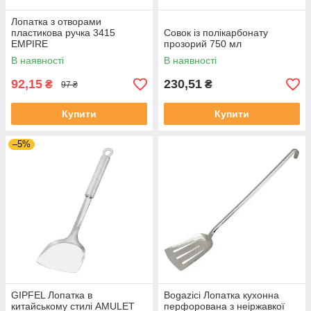
Лопатка з отворами
пластикова ручка 3415
Совок із полікарбонату
EMPIRE
прозорий 750 мл
В наявності
В наявності
92,15
230,51
₴
₴
97 ₴
Купити
Купити
–5%
GIPFEL Лопатка в
Bogazici Лопатка кухонна
китайському стилі AMULET
перфорована з неіржавкої