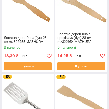
Лопатка дерев`яна з
Лопатка дерев`яна(бук) 28
прорізами(бук) 28 см
см mz322955 MAZHURA
mz322954 MAZHURA
В наявності
В наявності
13,30
14,25
₴
₴
14 ₴
15 ₴
Купити
Купити
–5%
–5%