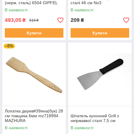
(нерж. сталь) 6504 GIPFEL
сталі 46 см No3
В наявності
В наявності
493,05
209
₴
₴
519 ₴
Купити
Купити
–5%
Лопатка дерев#39яна(бук) 28
см товщика 6мм mz718994
Шпатель кухонний Grill з
MAZHURA
неіржавкої сталі 7,5 см
В наявності
В наявності