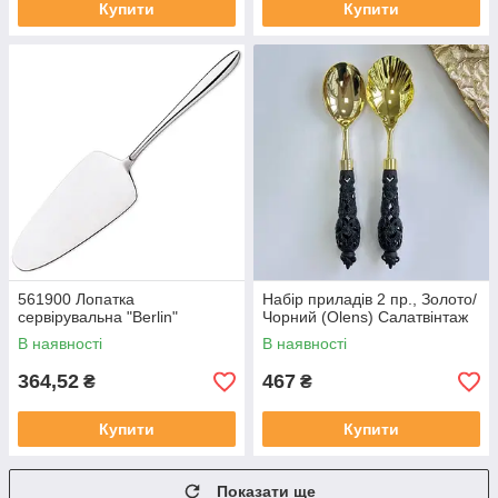
Купити
Купити
561900 Лопатка
Набір приладів 2 пр., Золото/
сервірувальна "Berlin"
Чорний (Olens) Салатвінтаж
В наявності
В наявності
364,52
467
₴
₴
Купити
Купити
Показати ще