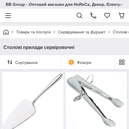
BB Group - Оптовий магазин для HoReCa, Декор, Електроні
Товари та послуги
Сервірування та фуршет
Столові 
Столові прилади сервіровочні
Сортування
0
Фільтри