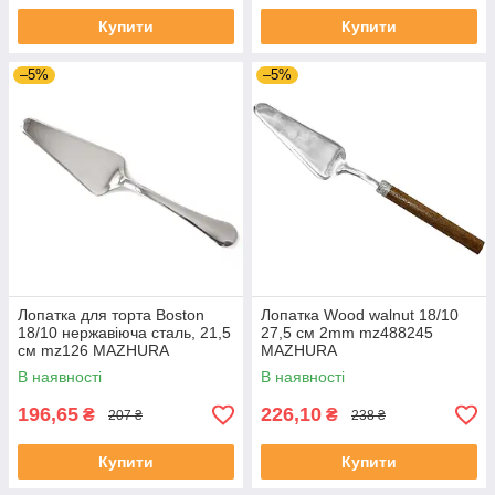
Купити
Купити
–5%
–5%
Лопатка для торта Boston
Лопатка Wood walnut 18/10
18/10 нержавіюча сталь, 21,5
27,5 см 2mm mz488245
см mz126 MAZHURA
MAZHURA
В наявності
В наявності
196,65
226,10
₴
₴
207 ₴
238 ₴
Купити
Купити