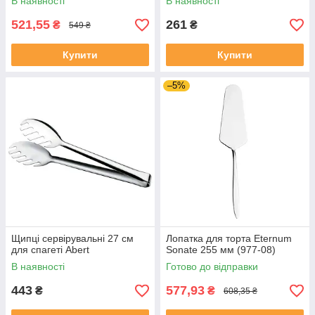
В наявності
В наявності
521,55
261
₴
₴
549 ₴
Купити
Купити
–5%
Щипці сервірувальні 27 см
Лопатка для торта Eternum
для спагеті Abert
Sonate 255 мм (977-08)
В наявності
Готово до відправки
443
577,93
₴
₴
608,35 ₴