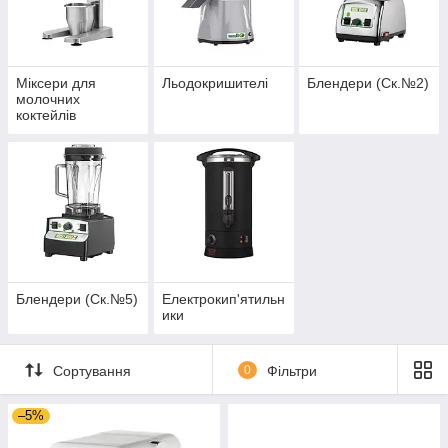
Міксери для
Льодокришителі
Блендери (Ск.№2)
молочних
коктейлів
Блендери (Ск.№5)
Електрокип'ятильн
ики
Сортування
0
Фільтри
–5%