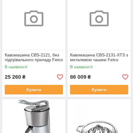
Кавомашина CBS-2121, без
Кавомашина CBS-2131-XTS з
підігрівального приладу Fetco
металевою чашею Fetco
В наявності
В наявності
25 260
86 009
₴
₴
Купити
Купити