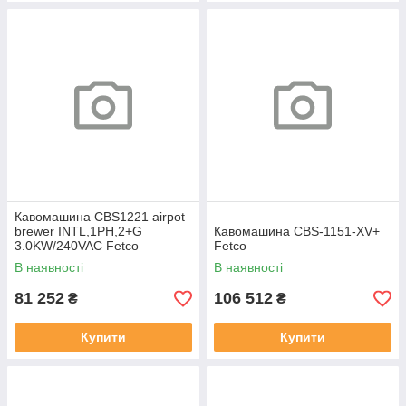
Кавомашина CBS1221 airpot
brewer INTL,1PH,2+G
Кавомашина CBS-1151-XV+
3.0KW/240VAC Fetco
Fetco
В наявності
В наявності
81 252
106 512
₴
₴
Купити
Купити