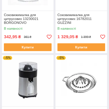
Соковижималка для
Соковижималка для
цитрусових 13230021
цитрусових 16782011
BORGONOVO
GUZZINI
В наявності
В наявності
342,95
1 329,05
₴
₴
361 ₴
1 399 ₴
Купити
Купити
–5%
–5%