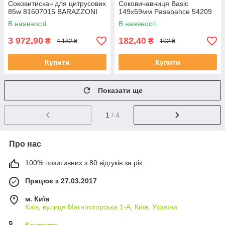
Соковитискач для цитрусових
Соковичавниця Basic
85w 81607015 BARAZZONI
149х59мм Pasabahce 54209
В наявності
В наявності
3 972,90
182,40
₴
₴
4 182 ₴
192 ₴
Купити
Купити
Показати ще
1
/ 4
Про нас
100% позитивних з 80 відгуків за рік
Працює з 27.03.2017
м. Київ
Київ, вулиця Магнітогорська 1-А, Київ, Україна