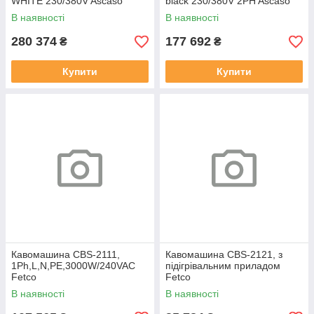
WHITE 230/380V Ascaso
black 230/380V 2PH Ascaso
В наявності
В наявності
280 374
177 692
₴
₴
Купити
Купити
Кавомашина CBS-2111,
Кавомашина CBS-2121, з
1Ph,L,N,PE,3000W/240VAC
підігрівальним приладом
Fetco
Fetco
В наявності
В наявності