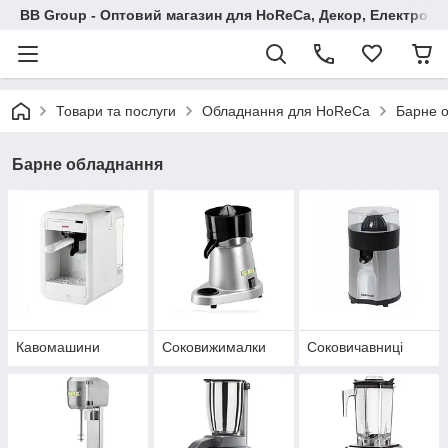
BB Group - Оптовий магазин для HoReCa, Декор, Електроні
Товари та послуги
Обладнання для HoReCa
Барне 
Барне обладнання
Кавомашини
Соковижималки
Соковичавниці