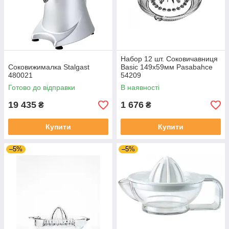
Набор 12 шт. Соковичавниця
Соковижималка Stalgast
Basic 149х59мм Pasabahce
480021
54209
Готово до відправки
В наявності
19 435
1 676
₴
₴
Купити
Купити
–5%
–5%