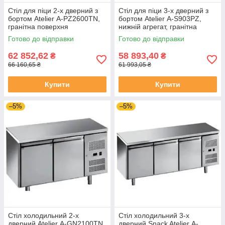
Стіл для піци 2-х дверний з
Стіл для піци 3-х дверний з
бортом Atelier А-PZ2600TN,
бортом Atelier А-S903PZ,
гранітна поверхня
нижній агрегат, гранітна
поверхня
Готово до відправки
Готово до відправки
62 852,62
58 893,40
₴
₴
66 160,65 ₴
61 993,05 ₴
Купити
Купити
–5%
–5%
Стіл холодильний 2-х
Стіл холодильний 3-х
дверний Atelier А-GN2100TN
дверний Snack Atelier А-