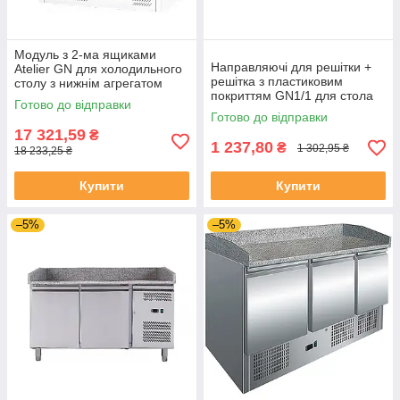
Модуль з 2-ма ящиками
Направляючі для решітки +
Atelier GN для холодильного
решітка з пластиковим
столу з нижнім агрегатом
покриттям GN1/1 для стола
Готово до відправки
Atelier (комплект)
Готово до відправки
17 321,59
₴
1 237,80
₴
1 302,95 ₴
18 233,25 ₴
Купити
Купити
–5%
–5%