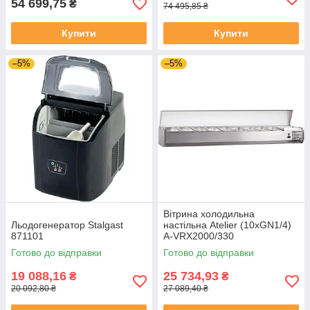
54 699,75
₴
74 495,85 ₴
Купити
Купити
–5%
–5%
Вітрина холодильна
Льодогенератор Stalgast
настільна Atelier (10хGN1/4)
871101
А-VRX2000/330
Готово до відправки
Готово до відправки
19 088,16
25 734,93
₴
₴
20 092,80 ₴
27 089,40 ₴