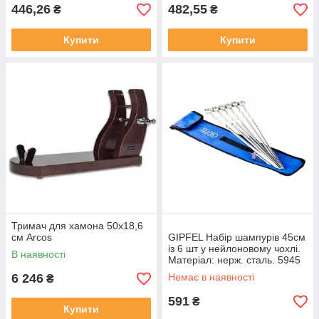
446,26
482,55
₴
₴
Купити
Купити
Тримач для хамона 50х18,6
см Arcos
GIPFEL Набір шампурів 45см
із 6 шт у нейлоновому чохлі.
В наявності
Матеріал: нерж. сталь. 5945
GIPFEL
6 246
Немає в наявності
₴
591
₴
Купити