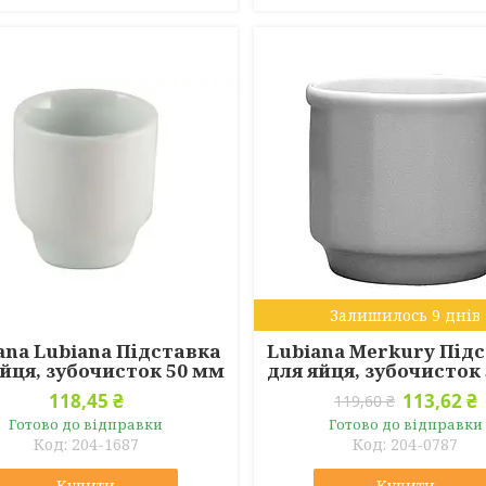
Залишилось 9 днів
ana Lubiana Підставка
Lubiana Merkury Під
яйця, зубочисток 50 мм
для яйця, зубочисток
118,45 ₴
113,62 ₴
119,60 ₴
Готово до відправки
Готово до відправки
204-1687
204-0787
Купити
Купити