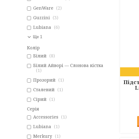
GenWare
2
Guzzini
3
Lubiana
6
Ще 1
Колір
Білий
8
Білий Айворі — Слонова кістка
1
Прозорий
1
Підст
L
Сталевий
1
Сірий
1
Серія
Accessories
1
Lubiana
1
Merkury
1