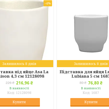
–4%
Залишилось 8 днів
Залишилось 8 днів
тавка під яйце Asa La
Підставка для яйця L
ison 4,3 см 12128098
Lubiana 5 см 168
216,96 ₴
76,80 ₴
226 ₴
80 ₴
В наявності
В наявності
12128098
1687
Купити
Купити