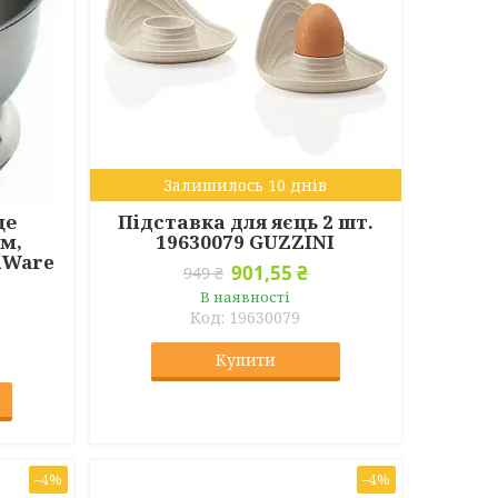
Залишилось 10 днів
це
Підставка для яєць 2 шт.
см,
19630079 GUZZINI
nWare
901,55 ₴
949 ₴
В наявності
19630079
1
Купити
–4%
–4%