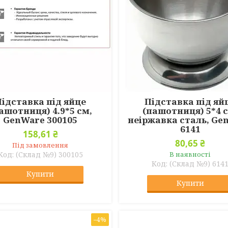
ідставка під яйце
Підставка під яй
ашотниця) 4.9*5 см,
(пашотниця) 5*4 
GenWare 300105
неіржавка сталь, Ge
6141
158,61 ₴
80,65 ₴
Під замовлення
(Склад №9) 300105
В наявності
(Склад №9) 614
Купити
Купити
–4%