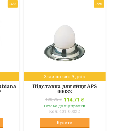
–4%
–5%
Залишилось 9 днів
ubiana
Підставка для яйця APS
7
00032
114,71 ₴
120,75 ₴
Готово до відправки
401-00032
Купити