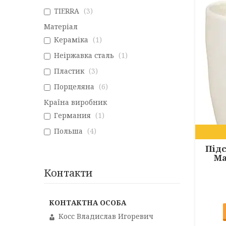
TIERRA
3
Матеріал
Кераміка
1
Неіржавка сталь
1
Пластик
3
Порцеляна
6
Країна виробник
Германия
1
Польша
4
Підс
Ma
Контакти
Косс Владислав Игоревич