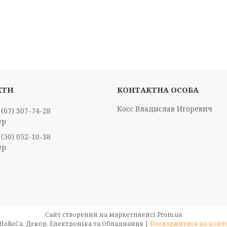
Косс Владислав Игоревич
 (67) 307-74-28
ер
 (50) 052-10-38
ер
Сайт створений на маркетплейсі
Prom.ua
Best & Big - Оптовий магазин для HoReCa, Декор, Електроніка та Обладнання |
Поскаржитися на конт