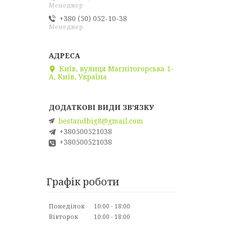
Менеджер
+380 (50) 052-10-38
Менеджер
Київ, вулиця Магнітогорська 1-
А, Київ, Україна
bestandbig8@gmail.com
+380500521038
+380500521038
Графік роботи
Понеділок
10:00
18:00
Вівторок
10:00
18:00