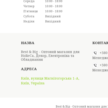
Середа
10:00
18:00
Четвер
10:00
18:00
Пʼятниця
10:00
18:00
Субота
Вихідний
Неділя
Вихідний
Best & Big - Оптовий магазин для
+380
HoReCa, Декор, Електроніка та
Менедж
Обладнання
+380
Менедж
Київ, вулиця Магнітогорська 1-А,
Київ, Україна