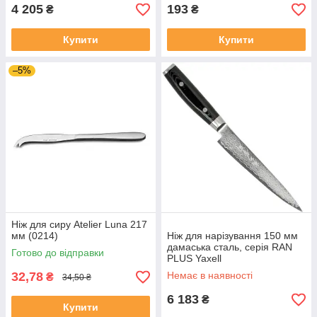
4 205
193
₴
₴
Купити
Купити
–5%
Ніж для сиру Atelier Luna 217
мм (0214)
Ніж для нарізування 150 мм
дамаська сталь, серія RAN
Готово до відправки
PLUS Yaxell
32,78
Немає в наявності
₴
34,50 ₴
6 183
₴
Купити