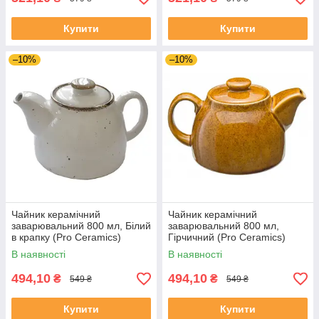
Купити
Купити
–10%
–10%
Чайник керамічний
Чайник керамічний
заварювальний 800 мл, Білий
заварювальний 800 мл,
в крапку (Pro Ceramics)
Гірчичний (Pro Ceramics)
Кантрі
Дижонська гірчиця
В наявності
В наявності
494,10
494,10
₴
₴
549 ₴
549 ₴
Купити
Купити