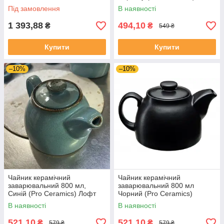
Кантрі
Під замовлення
В наявності
1 393,88
494,10
₴
₴
549 ₴
Купити
Купити
–10%
–10%
Чайник керамічний
Чайник керамічний
заварювальний 800 мл,
заварювальний 800 мл
Синій (Pro Ceramics) Лофт
Чорний (Pro Ceramics)
Чорний-мат
В наявності
В наявності
521,10
521,10
₴
₴
579 ₴
579 ₴