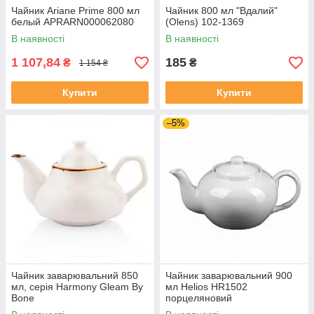
Чайник Ariane Prime 800 мл
Чайник 800 мл "Вдалий"
белый APRARN000062080
(Olens) 102-1369
В наявності
В наявності
1 107,84
185
₴
₴
1 154 ₴
Купити
Купити
–5%
Чайник заварювальний 850
Чайник заварювальний 900
мл, серія Harmony Gleam By
мл Helios HR1502
Bone
порцеляновий