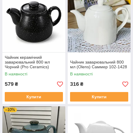
Чайник керамічний
заварювальний 800 мл
Чайник заварювальний 800
Чорний (Pro Ceramics)
мл (Olens) Саммер 102-1428
Сніжна ніч
В наявності
В наявності
579
316
₴
₴
Купити
Купити
–10%