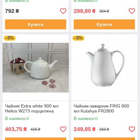
В наявності
В наявності
792
288,80
₴
₴
304 ₴
Купити
Купити
–5%
–5%
Чайник Extra white 900 мл
Чайник-заварник FRIG 800
Helios W273 порцеляна
мл Kutahya FR2800
В наявності
В наявності
403,75
249,85
₴
₴
425 ₴
263 ₴