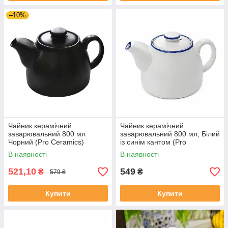
–10%
Чайник керамічний
Чайник керамічний
заварювальний 800 мл
заварювальний 800 мл, Білий
Чорний (Pro Ceramics)
із синім кантом (Pro
Чорний-мат
Ceramics) Стрічка
В наявності
В наявності
521,10
549
₴
₴
579 ₴
Купити
Купити