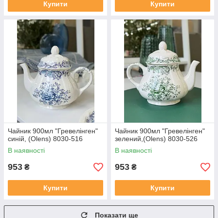
Купити
Купити
Чайник 900мл "Гревелінген"
Чайник 900мл "Гревелінген"
синій, (Olens) 8030-516
зелений,(Olens) 8030-526
В наявності
В наявності
953
953
₴
₴
Купити
Купити
Показати ще