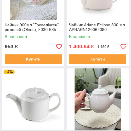
Чайник 900мл "Гревелінген"
Чайник Ariane Eclipse 800 мл
рожевий (Olens), 8030-535
APRARN120062080
В наявності
В наявності
953
1 400,64
₴
₴
1 459 ₴
Купити
Купити
–4%