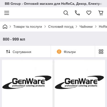
BB Group - Оптовий магазин для HoReCa, Декор, Електроні
Товари та послуги
Столовий посуд
Чайники
HoR
800 - 999 мл
Сортування
0
Фільтри