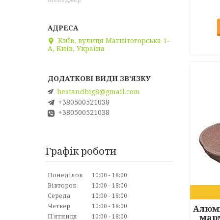
Київ, вулиця Магнітогорська 1-
А, Київ, Україна
bestandbig8@gmail.com
+380500521038
+380500521038
Графік роботи
Понеділок
10:00
18:00
Вівторок
10:00
18:00
Середа
10:00
18:00
Четвер
10:00
18:00
Алюмі
мар
Пʼятниця
10:00
18:00