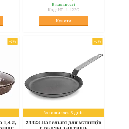
В наявності
HP-4-422G
Купити
–3%
–5%
Залишилось 5 днів
1,4 л,
23323 Пательня для млинців
гарне
сталева з антипр.