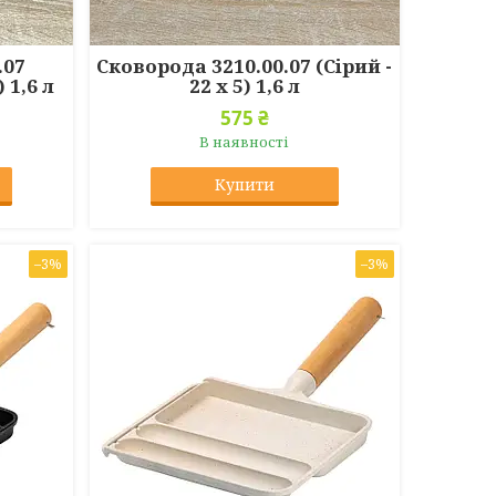
.07
Сковорода 3210.00.07 (Сірий -
 1,6 л
22 х 5) 1,6 л
575 ₴
В наявності
Купити
–3%
–3%