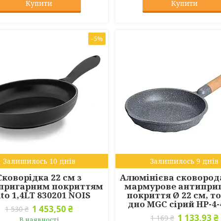
Купити
Купити
–5%
Залишилось 10 днів
Залишилось 9 днів
Сковорідка 22 см з
Алюмінієва сковорода 
пригарним покриттям
мармурове антипри
lto 1,4LT 830201 NOIS
покриття Ø 22 см, т
дно MGC сірий HP-4
1 453,50 ₴
1 530 ₴
1 133,93 ₴
1 169 ₴
В наявності