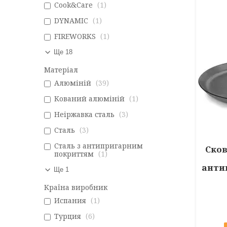
Cook&Care
1
DYNAMIC
1
FIREWORKS
1
Ще 18
Матеріал
Алюміній
39
Кований алюміній
1
Неіржавка сталь
3
Сталь
3
Сталь з антипригарним
Сков
покриттям
1
анти
Ще 1
Країна виробник
Испания
1
Турция
6