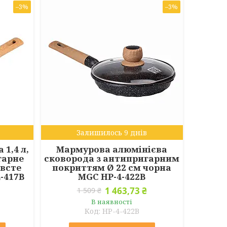
–3%
–3%
Залишилось 9 днів
1,4 л,
Мармурова алюмінієва
гарне
сковорода з антипригарним
овсте
покриттям Ø 22 см чорна
-417B
MGC HP-4-422B
1 463,73 ₴
1 509 ₴
В наявності
HP-4-422B