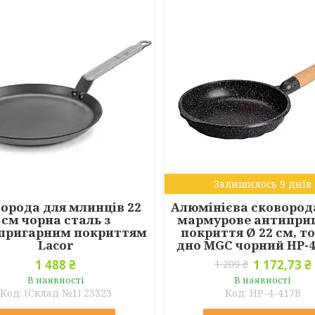
Залишилось 9 днів
орода для млинців 22
Алюмінієва сковорода 
см чорна сталь з
мармурове антипри
пригарним покриттям
покриття Ø 22 см, т
Lacor
дно MGC чорний HP-4
1 488 ₴
1 172,73 ₴
1 209 ₴
В наявності
В наявності
(Склад №1) 23323
HP-4-417B