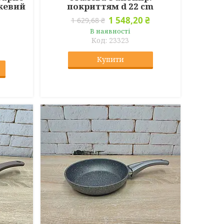
ежевий
покриттям d 22 cm
1 548,20 ₴
1 629,68 ₴
В наявності
23323
Купити