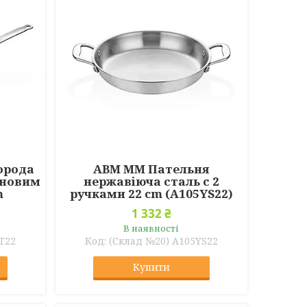
орода
ABM ММ Пательня
оновим
нержавіюча сталь с 2
m
ручками 22 cm (A105YS22)
1 332 ₴
В наявності
T22
(Склад №20) A105YS22
Купити