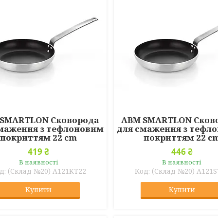
 SMARTLON Сковорода
ABM SMARTLON Сков
маження з тефлоновим
для смаження з тефл
покриттям 22 cm
покриттям 22 c
419 ₴
446 ₴
В наявності
В наявності
(Склад №20) A121KT22
(Склад №20) A121S
Купити
Купити