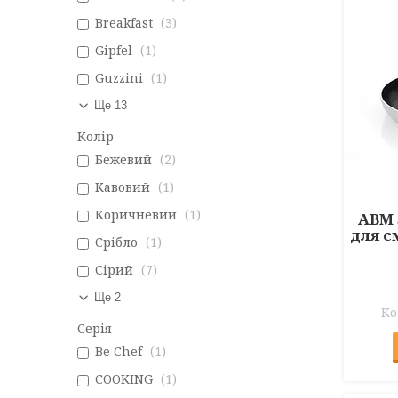
Breakfast
3
Gipfel
1
Guzzini
1
Ще 13
Колір
Бежевий
2
Кавовий
1
Коричневий
1
ABM
для с
Срібло
1
Сірий
7
Ще 2
Серія
Be Chef
1
COOKING
1