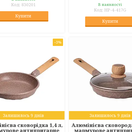
830201
В наявності
HP-4-417G
Купити
Купити
–3%
Залишилось 9 днів
Залишилось 9 днів
нієва сковорідка 1,4 л,
Алюмінієва сковорода 
мурове антипригарне
мармурове антипри