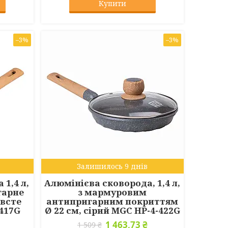
Купити
–3%
–3%
Залишилось 9 днів
1,4 л,
Алюмінієва сковорода, 1,4 л,
гарне
з мармуровим
овсте
антипригарним покриттям
-417G
Ø 22 см, сірий MGC HP-4-422G
1 463,73 ₴
1 509 ₴