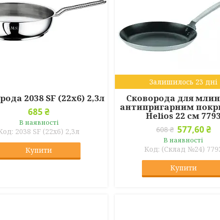
Залишилось 23 дні
рода 2038 SF (22х6) 2,3л
Сковорода для млин
антипригарним покр
685 ₴
Helios 22 см 779
В наявності
577,60 ₴
608 ₴
2038 SF (22х6) 2,3л
В наявності
(Склад №24) 779
Купити
Купити