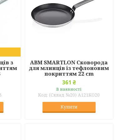
ців з
ABM SMARTLON Сковорода
иттям
для млинців із тефлоновим
3
покриттям 22 cm
361 ₴
В наявності
3
(Склад №20) A121KO20
Купити