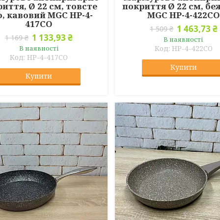
иття, Ø 22 см, товсте
покриття Ø 22 см, б
, кавовий MGC HP-4-
MGC HP-4-422CO
417CO
1 463,73 ₴
1 509 ₴
1 133,93 ₴
1 169 ₴
В наявності
В наявності
HP-4-422CO
HP-4-417CO
Купити
Купити