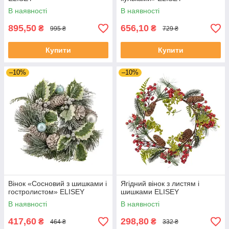
В наявності
В наявності
895,50
656,10
₴
₴
995 ₴
729 ₴
Купити
Купити
–10%
–10%
Вінок «Сосновий з шишками і
Ягідний вінок з листям і
гостролистом» ELISEY
шишками ELISEY
В наявності
В наявності
417,60
298,80
₴
₴
464 ₴
332 ₴