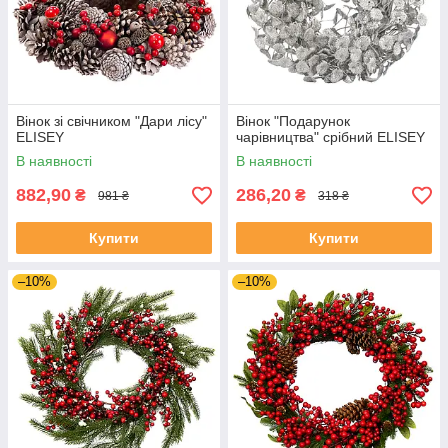
Вінок зі свічником "Дари лісу"
Вінок "Подарунок
ELISEY
чарівництва" срібний ELISEY
В наявності
В наявності
882,90
286,20
₴
₴
981 ₴
318 ₴
Купити
Купити
–10%
–10%