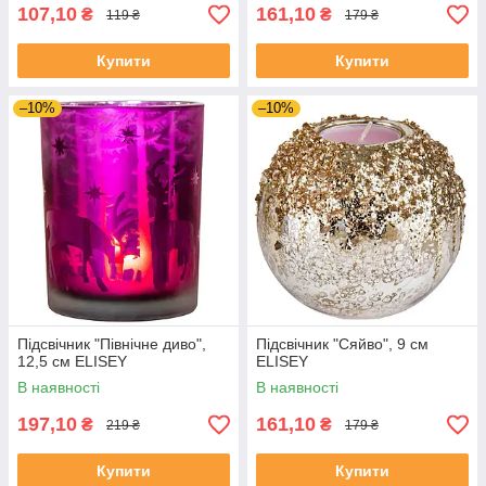
107,10
161,10
₴
₴
119 ₴
179 ₴
Купити
Купити
–10%
–10%
Підсвічник "Північне диво",
Підсвічник "Сяйво", 9 см
12,5 см ELISEY
ELISEY
В наявності
В наявності
197,10
161,10
₴
₴
219 ₴
179 ₴
Купити
Купити