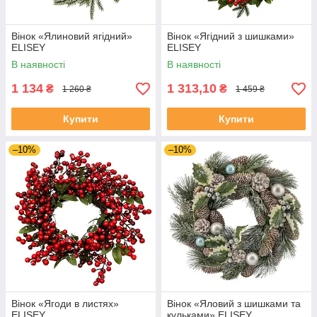
Вінок «Ялиновий ягідний»
Вінок «Ягідний з шишками»
ELISEY
ELISEY
В наявності
В наявності
1 134
1 313,10
₴
₴
1 260 ₴
1 459 ₴
Купити
Купити
–10%
–10%
Вінок «Ягоди в листях»
Вінок «Яловий з шишками та
ELISEY
кульками» ELISEY