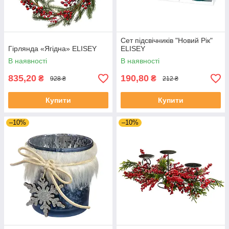
Сет підсвічників "Новий Рік"
Гірлянда «Ягідна» ELISEY
ELISEY
В наявності
В наявності
835,20
190,80
₴
₴
928 ₴
212 ₴
Купити
Купити
–10%
–10%