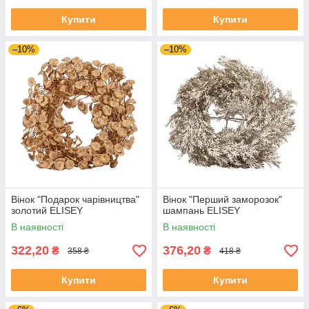
Купити
Купити
–10%
–10%
Вінок "Подарок чарівництва"
Вінок "Перший заморозок"
золотий ELISEY
шампань ELISEY
В наявності
В наявності
322,20
376,20
₴
₴
358 ₴
418 ₴
Купити
Купити