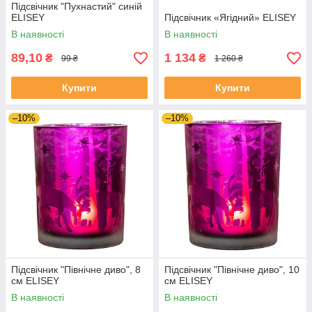
Підсвічник "Пухнастий" синій
ELISEY
Підсвічник «Ягідний» ELISEY
В наявності
В наявності
89,10
1 134
₴
₴
99 ₴
1 260 ₴
Купити
Купити
–10%
–10%
Підсвічник "Північне диво", 8
Підсвічник "Північне диво", 10
см ELISEY
см ELISEY
В наявності
В наявності