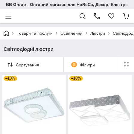
BB Group - Оптовий магазин для HoReCa, Декор, Електроні
Товари та послуги
Освітлення
Люстри
Світлодіод
Світлодіодні люстри
Сортування
0
Фільтри
–10%
–10%