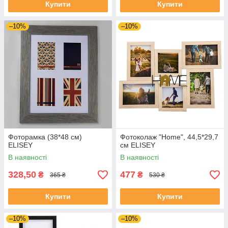
Купити
Купити
–10%
–10%
Фоторамка (38*48 см)
Фотоколаж "Home", 44,5*29,7
ELISEY
см ELISEY
В наявності
В наявності
328,50
477
₴
₴
365 ₴
530 ₴
Купити
Купити
–10%
–10%