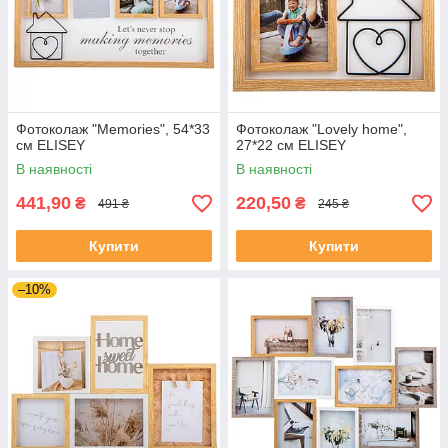
Фотоколаж "Memories", 54*33
Фотоколаж "Lovely home",
см ELISEY
27*22 см ELISEY
В наявності
В наявності
441,90
220,50
₴
₴
491 ₴
245 ₴
Купити
Купити
–10%