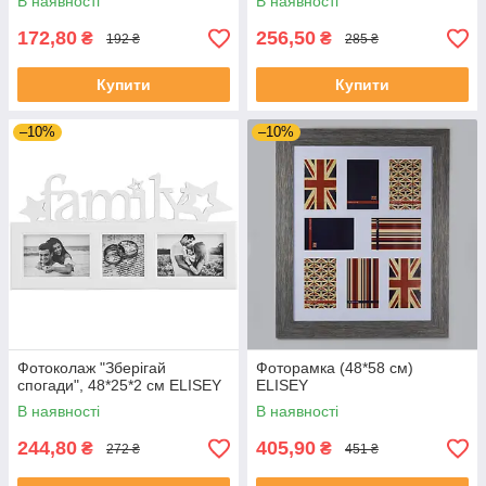
В наявності
В наявності
172,80
256,50
₴
₴
192 ₴
285 ₴
Купити
Купити
–10%
–10%
Фотоколаж "Зберігай
Фоторамка (48*58 см)
спогади", 48*25*2 см ELISEY
ELISEY
В наявності
В наявності
244,80
405,90
₴
₴
272 ₴
451 ₴