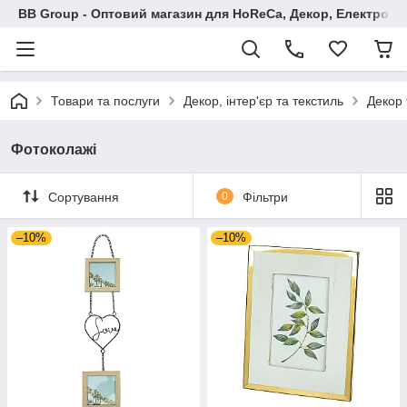
BB Group - Оптовий магазин для HoReCa, Декор, Електроні
Товари та послуги
Декор, інтер'єр та текстиль
Декор 
Фотоколажі
Сортування
0
Фільтри
–10%
–10%