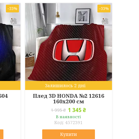
–33%
–33%
Залишилось 2 дні
604
Плед 3D HONDA №2 12616
160х200 см
1 345 ₴
1 995 ₴
В наявності
4572391
Купити