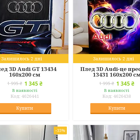
Залишилось 2 дні
Залишилось 2 дні
ед 3D Audi GT 13434
Плед 3D Audi-це пр
160х200 см
13431 160х200 с
1 345 ₴
1 345 ₴
1 995 ₴
1 995 ₴
В наявності
В наявності
4626441
4626438
Купити
Купити
–33%