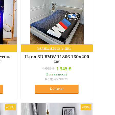
Залишилось 2 дні
естиж
Плед 3D BMW 11866 160х200
м
см
1 345 ₴
1 995 ₴
В наявності
4570879
Купити
–33%
–33%