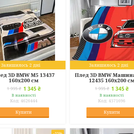
Залишилось 2 дні
Залишилось 2 дні
ед 3D BMW M5 13437
Плед 3D BMW Машина
160х200 см
12435 160х200 с
1 345 ₴
1 345 ₴
1 995 ₴
1 995 ₴
В наявності
В наявності
4626444
4571696
Купити
Купити
–33%