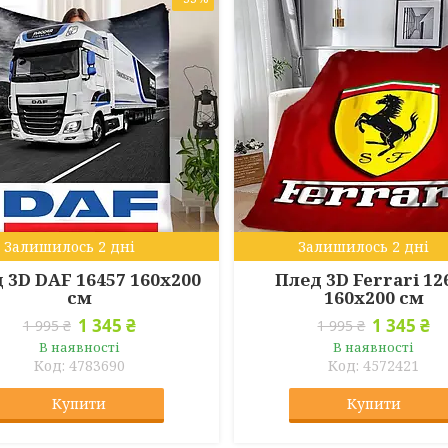
Залишилось 2 дні
Залишилось 2 дні
 3D DAF 16457 160х200
Плед 3D Ferrari 12
см
160х200 см
1 345 ₴
1 345 ₴
1 995 ₴
1 995 ₴
В наявності
В наявності
4783690
4572421
Купити
Купити