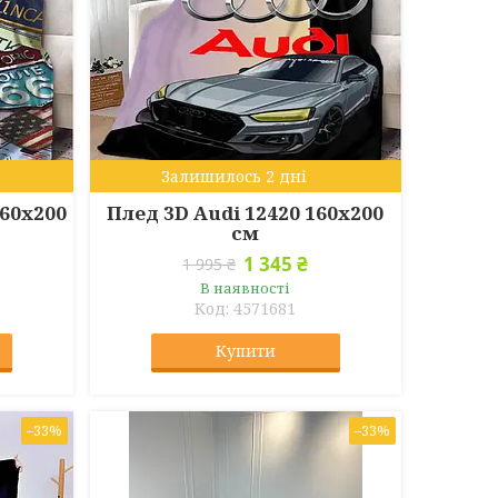
Залишилось 2 дні
160х200
Плед 3D Audi 12420 160х200
см
1 345 ₴
1 995 ₴
В наявності
4571681
Купити
–33%
–33%