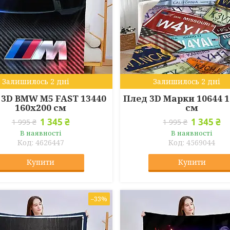
Залишилось 2 дні
Залишилось 2 дні
 3D BMW M5 FAST 13440
Плед 3D Марки 10644 
160х200 см
см
1 345 ₴
1 345 ₴
1 995 ₴
1 995 ₴
В наявності
В наявності
4626447
4569044
Купити
Купити
–33%