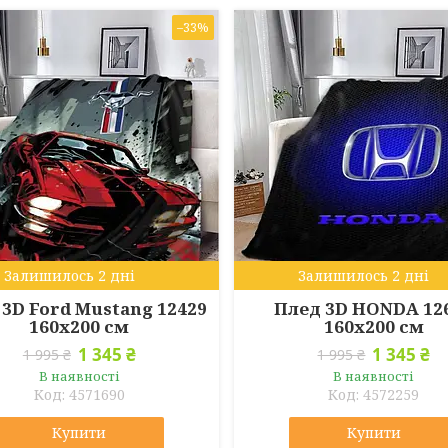
–33%
Залишилось 2 дні
Залишилось 2 дні
 3D Ford Mustang 12429
Плед 3D HONDA 12
160х200 см
160х200 см
1 345 ₴
1 345 ₴
1 995 ₴
1 995 ₴
В наявності
В наявності
4571690
4572259
Купити
Купити