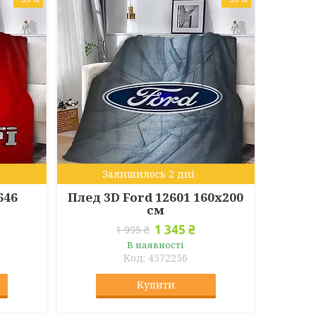
Залишилось 2 дні
646
Плед 3D Ford 12601 160х200
см
1 345 ₴
1 995 ₴
В наявності
4572256
Купити