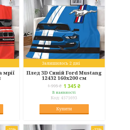
Залишилось 2 дні
 мрії
Плед 3D Синій Ford Mustang
м
12432 160х200 см
1 345 ₴
1 995 ₴
В наявності
4571693
Купити
–33%
–33%