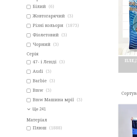
Білий
6
Жовтогарячий
3
Різні кольори
1873
Фіолетовий
3
Чорний
3
Серія
ПЛЕ
47- і Ленді
3
Audi
3
Barbie
3
Bmw
3
Bmw Машина мрії
3
Ще 241
Матеріал
Плюш
1888