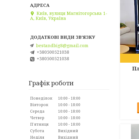
Київ, вулиця Магнітогорська 1-
А, Київ, Україна
bestandbig8@gmail.com
+380500521038
+380500521038
Пл
Графік роботи
Понеділок
10:00
18:00
Вівторок
10:00
18:00
Середа
10:00
18:00
Четвер
10:00
18:00
Пʼятниця
10:00
18:00
Субота
Вихідний
Неділя
Вихідний