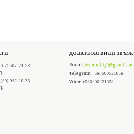
bestandbig8@gmail.com
 (67) 307-74-28
ер
+380500521038
 (50) 052-10-38
+380500521038
ер