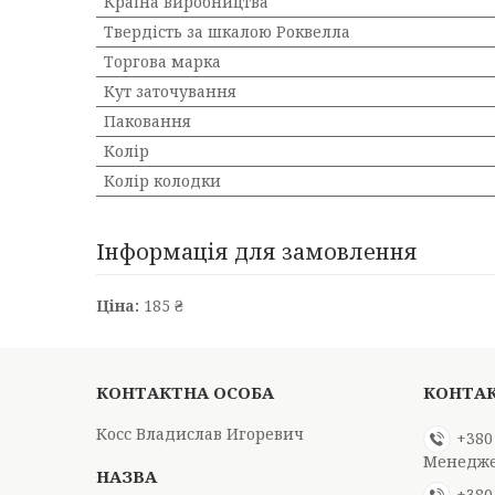
Країна виробництва
Твердість за шкалою Роквелла
Торгова марка
Кут заточування
Паковання
Колір
Колір колодки
Інформація для замовлення
Ціна:
185 ₴
Косс Владислав Игоревич
+380
Менедж
+380