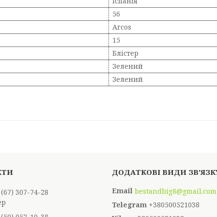
Іспанія
56
Arcos
15
Блістер
Зелений
Зелений
bestandbig8@gmail.com
 (67) 307-74-28
ер
+380500521038
 (50) 052-10-38