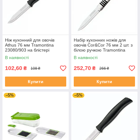
Ніж кухонний для овочів
Набір кухонних ножів для
Athus 76 мм Tramontina
овочів Cor&Cor 76 мм 2 шт. з
23080/903 на блістері
білою ручкою Tramontina
23461/283
В наявності
В наявності
102,60
252,70
₴
₴
108 ₴
266 ₴
Купити
Купити
–5%
–5%