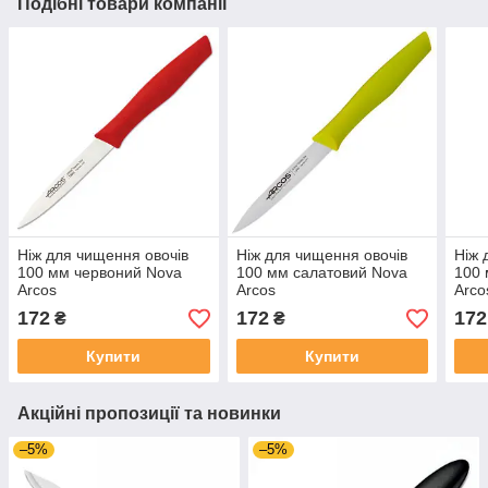
Подібні товари компанії
Ніж для чищення овочів
Ніж для чищення овочів
Ніж 
100 мм червоний Nova
100 мм салатовий Nova
100 
Arcos
Arcos
Arco
172
172
172
₴
₴
Купити
Купити
Акційні пропозиції та новинки
–5%
–5%