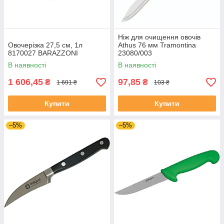
Ніж для очищення овочів
Овочерізка 27,5 см, 1л
Athus 76 мм Tramontina
8170027 BARAZZONI
23080/003
В наявності
В наявності
1 606,45
97,85
₴
₴
1 691 ₴
103 ₴
Купити
Купити
–5%
–5%