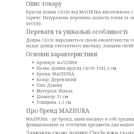
Опис товару
Кругла дошка Circle від MAZHURA виготовлена з н
гаряче. Натуральна деревина додасть тепла та 
посуду.
Переваги та унікальні особливості
Дошка Circle вирізняється своєю екологічністю 
надає дошці елегантного вигляду. Завдяки своїй 
Основні характеристики
Артикул: mz323868
Назва: Дошка кругла Circle 35х1,5 см
Бренд: MAZHURA
Колір: Дерев'яний
Тип: Дошки
Матеріал: Вільха
Діаметр: 35 см
Товщина: 1,5 см
Про бренд MAZHURA
MAZHURA - це бренд, який поєднує в собі традиц
функціональні та естетичні предмети для вашог
Замовте свою дошку Circle вже сьог