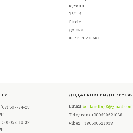
кухонні
35*1.5
Circle
дошки
4821928238681
bestandbig8@gmail.com
 (67) 307-74-28
ер
+380500521038
 (50) 052-10-38
+380500521038
ер