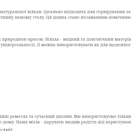
атуральної вільхи. Ідеально підходить для сервірування закус
затишку вашому столу. Ця дошка стане незамінним помічник
та природною красою. Вільха - міцний та довговічний матері
універсальності, її можна використовувати як для щоденного
ійні ремесла та сучасний дизайн. Ми використовуємо тільки
о дому. Наша місія - дарувати людям радість від користува
одні!