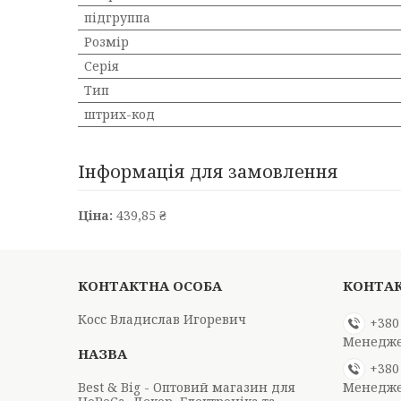
підгруппа
Розмір
Серія
Тип
штрих-код
Інформація для замовлення
Ціна:
439,85 ₴
Косс Владислав Игоревич
+380
Менедж
+380
Best & Big - Оптовий магазин для
Менедж