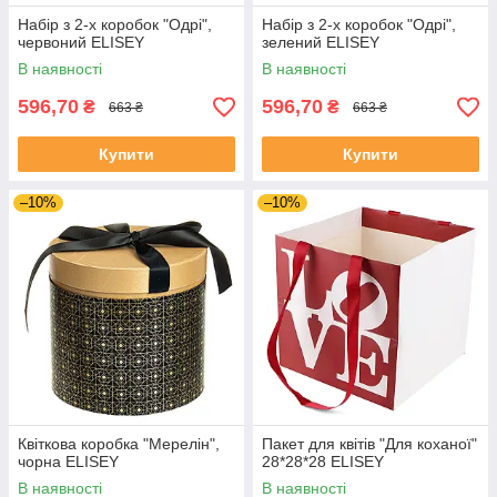
Набір з 2-х коробок "Одрі",
Набір з 2-х коробок "Одрі",
червоний ELISEY
зелений ELISEY
В наявності
В наявності
596,70
596,70
₴
₴
663 ₴
663 ₴
Купити
Купити
–10%
–10%
Квіткова коробка "Мерелін",
Пакет для квітів "Для коханої"
чорна ELISEY
28*28*28 ELISEY
В наявності
В наявності