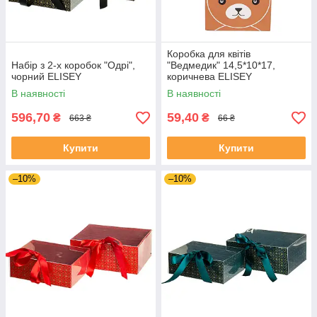
Коробка для квітів
Набір з 2-х коробок "Одрі",
"Ведмедик" 14,5*10*17,
чорний ELISEY
коричнева ELISEY
В наявності
В наявності
596,70
59,40
₴
₴
663 ₴
66 ₴
Купити
Купити
–10%
–10%