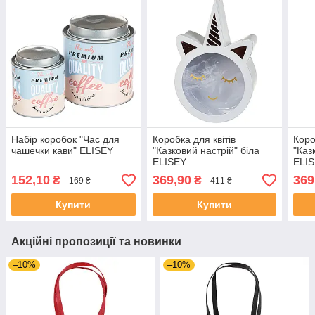
Набір коробок "Час для
Коробка для квітів
Коро
чашечки кави" ELISEY
"Казковий настрій" біла
"Каз
ELISEY
ELI
152,10
369,90
369
₴
₴
169 ₴
411 ₴
Купити
Купити
Акційні пропозиції та новинки
–10%
–10%