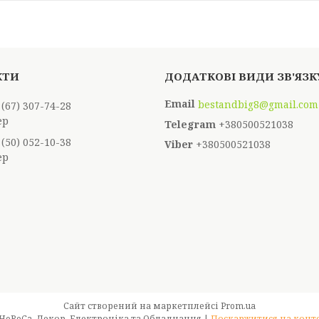
bestandbig8@gmail.com
 (67) 307-74-28
ер
+380500521038
 (50) 052-10-38
+380500521038
ер
Сайт створений на маркетплейсі
Prom.ua
Best & Big - Оптовий магазин для HoReCa, Декор, Електроніка та Обладнання |
Поскаржитися на конт