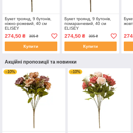
Букет троянд, 9 бутонів,
Букет троянд, 9 бутонів,
Буке
ніжно-рожевий, 40 см
помаранчевий, 40 см
жовт
ELISEY
ELISEY
274,50
274,50
274
₴
₴
305 ₴
305 ₴
Купити
Купити
Акційні пропозиції та новинки
–10%
–10%