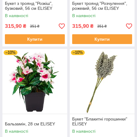
Букет з троянд "Розкіш",
Букет троянд "Розчулення",
бузковий, 56 см ELISEY
рожевий, 56 см ELISEY
В наявності
В наявності
315,90
315,90
₴
₴
351 ₴
351 ₴
Купити
Купити
–10%
–10%
Букет "Блакитні горошинки"
Бальзамін, 28 см ELISEY
ELISEY
В наявності
В наявності