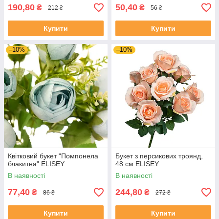
190,80
50,40
₴
₴
212 ₴
56 ₴
Купити
Купити
–10%
–10%
Квітковий букет "Помпонела
Букет з персикових троянд,
блакитна" ELISEY
48 см ELISEY
В наявності
В наявності
77,40
244,80
₴
₴
86 ₴
272 ₴
Купити
Купити