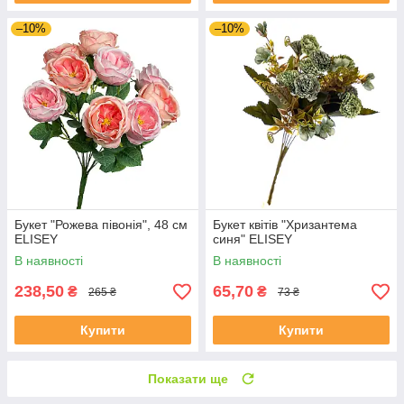
–10%
–10%
Букет "Рожева півонія", 48 см
Букет квітів "Хризантема
ELISEY
синя" ELISEY
В наявності
В наявності
238,50
65,70
₴
₴
265 ₴
73 ₴
Купити
Купити
Показати ще