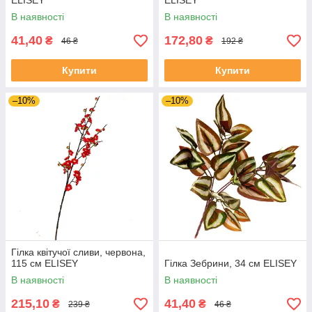
ELISEY
ELISEY
В наявності
В наявності
41,40
172,80
₴
₴
46 ₴
192 ₴
Купити
Купити
–10%
–10%
Гілка квітучої сливи, червона,
115 см ELISEY
Гілка Зебрини, 34 см ELISEY
В наявності
В наявності
215,10
41,40
₴
₴
239 ₴
46 ₴