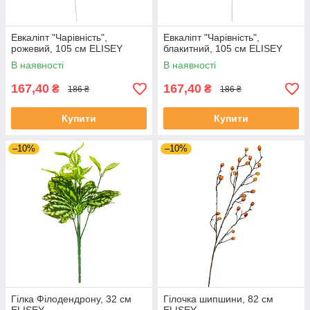
Евкаліпт "Чарівність",
Евкаліпт "Чарівність",
рожевий, 105 см ELISEY
блакитний, 105 см ELISEY
В наявності
В наявності
167,40
167,40
₴
₴
186 ₴
186 ₴
Купити
Купити
–10%
–10%
Гілка Філодендрону, 32 см
Гілочка шипшини, 82 см