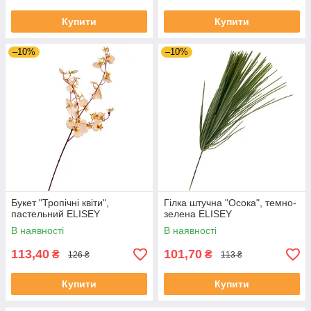
Купити
Купити
–10%
–10%
Букет "Тропічні квіти",
Гілка штучна "Осока", темно-
пастельний ELISEY
зелена ELISEY
В наявності
В наявності
113,40
101,70
₴
₴
126 ₴
113 ₴
Купити
Купити