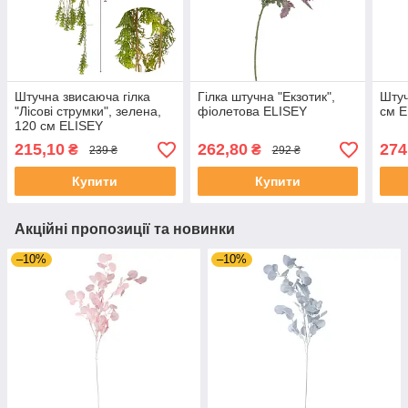
Штучна звисаюча гілка
Гілка штучна "Екзотик",
Штуч
"Лісові струмки", зелена,
фіолетова ELISEY
см E
120 см ELISEY
215,10
262,80
274
₴
₴
239 ₴
292 ₴
Купити
Купити
Акційні пропозиції та новинки
–10%
–10%