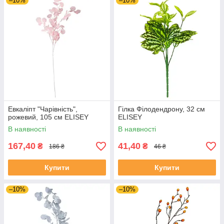
–10%
–10%
Евкаліпт "Чарівність",
Гілка Філодендрону, 32 см
рожевий, 105 см ELISEY
ELISEY
В наявності
В наявності
167,40
41,40
₴
₴
186 ₴
46 ₴
Купити
Купити
–10%
–10%