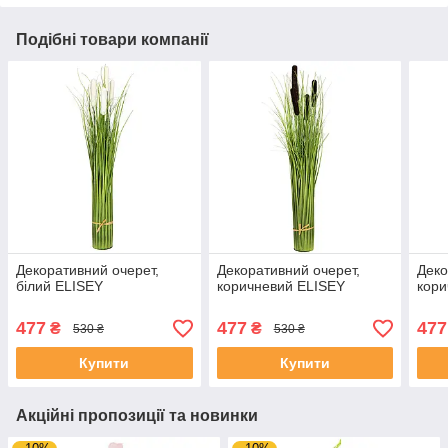
Подібні товари компанії
Декоративний очерет,
Декоративний очерет,
Деко
білий ELISEY
коричневий ELISEY
кори
477
477
477
₴
₴
530 ₴
530 ₴
Купити
Купити
Акційні пропозиції та новинки