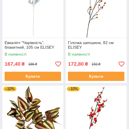
Евкаліпт "Чарівність",
Гілочка шипшини, 82 см
блакитний, 105 см ELISEY
ELISEY
В наявності
В наявності
167,40
172,80
₴
₴
186 ₴
192 ₴
Купити
Купити
–10%
–10%