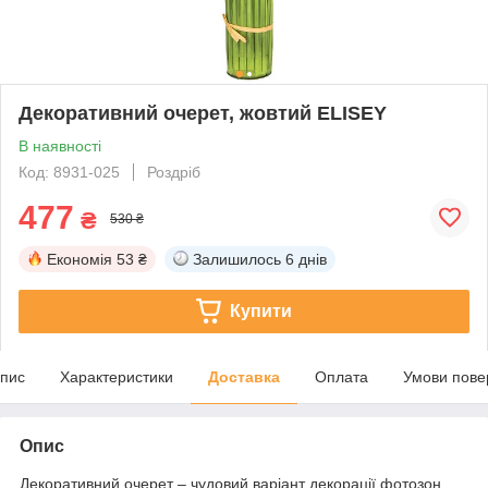
Декоративний очерет, жовтий ELISEY
В наявності
Код: 8931-025
Роздріб
477
₴
530 ₴
Економія
53 ₴
Залишилось
6 днів
Купити
пис
Характеристики
Доставка
Оплата
Умови пове
Опис
Декоративний очерет – чудовий варіант декорації фотозон,