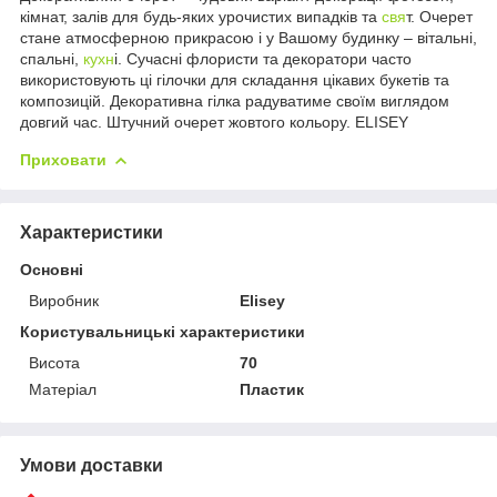
кімнат, залів для будь-яких урочистих випадків та
свя
т. Очерет
стане атмосферною прикрасою і у Вашому будинку – вітальні,
спальні,
кухн
і. Сучасні флористи та декоратори часто
використовують ці гілочки для складання цікавих букетів та
композицій. Декоративна гілка радуватиме своїм виглядом
довгий час. Штучний очерет жовтого кольору. ELISEY
Приховати
Характеристики
Основні
Виробник
Elisey
Користувальницькі характеристики
Висота
70
Матеріал
Пластик
Умови доставки