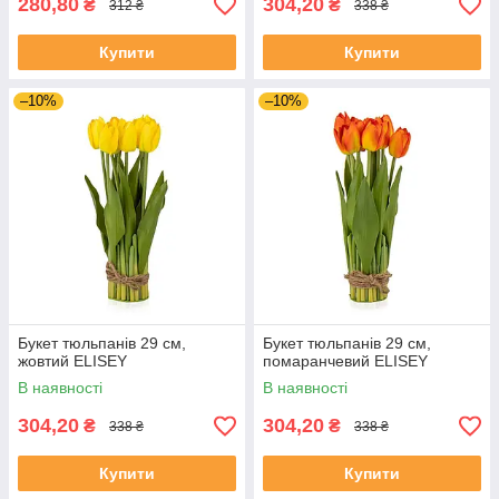
280,80
304,20
₴
₴
312 ₴
338 ₴
Купити
Купити
–10%
–10%
Букет тюльпанів 29 см,
Букет тюльпанів 29 см,
жовтий ELISEY
помаранчевий ELISEY
В наявності
В наявності
304,20
304,20
₴
₴
338 ₴
338 ₴
Купити
Купити