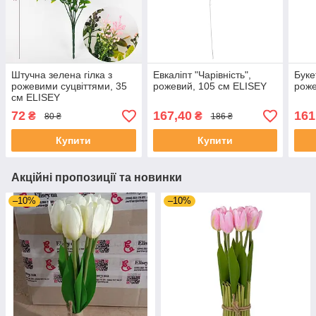
Штучна зелена гілка з
Евкаліпт "Чарівність",
Буке
рожевими суцвіттями, 35
рожевий, 105 см ELISEY
роже
см ELISEY
72
167,40
161
₴
₴
80 ₴
186 ₴
Купити
Купити
Акційні пропозиції та новинки
–10%
–10%