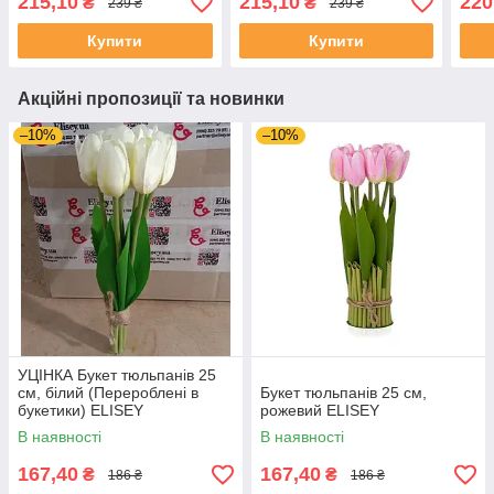
215,10
215,10
220
₴
₴
239 ₴
239 ₴
Купити
Купити
Акційні пропозиції та новинки
–10%
–10%
УЦІНКА Букет тюльпанів 25
см, білий (Перероблені в
Букет тюльпанів 25 см,
букетики) ELISEY
рожевий ELISEY
В наявності
В наявності
167,40
167,40
₴
₴
186 ₴
186 ₴