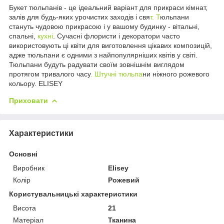
Букет тюльпанів - це ідеальний варіант для прикраси кімнат,
залів для будь-яких урочистих заходів і свя
т. Т
юльпани
стануть чудовою прикрасою і у вашому будинку - вітальні,
спальні,
кухні
. Сучасні флористи і декоратори часто
використовують ці квіти для виготовлення цікавих композицій,
адже тюльпани є одними з найпопулярніших квітів у світі.
Тюльпани будуть радувати своїм зовнішнім виглядом
протягом тривалого часу
. Штучні тюльпа
ни ніжного рожевого
кольору. ELISEY
Приховати
Характеристики
Основні
Виробник
Elisey
Колір
Рожевий
Користувальницькі характеристики
Висота
21
Матеріал
Тканина