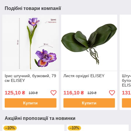
Подібні товари компанії
Ірис штучний, бузковий, 79
Листя орхідеї ELISEY
Штуч
см ELISEY
буто
ELI
125,10
116,10
131
₴
₴
139 ₴
129 ₴
Купити
Купити
Акційні пропозиції та новинки
–10%
–10%