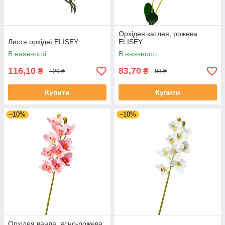
Орхідея катлея, рожева
Листя орхідеї ELISEY
ELISEY
В наявності
В наявності
116,10
83,70
₴
₴
129 ₴
93 ₴
Купити
Купити
–10%
–10%
Орхідея ванда, ясно-рожева