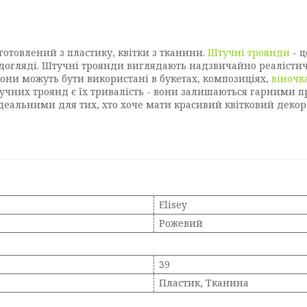
Виготовлений з пластику, квітки з тканини.
Штучні троянди
- ц
у догляді. Штучні троянди виглядають надзвичайно реалісти
Вони можуть бути використані в букетах, композиціях,
віночк
тучних троянд є їх тривалість - вони залишаються гарними пр
деальними для тих, хто хоче мати красивий квітковий декор 
Elisey
Рожевий
39
Пластик, Тканина