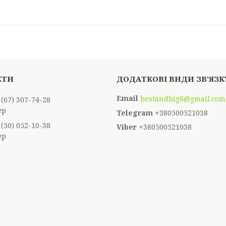
bestandbig8@gmail.com
 (67) 307-74-28
ер
+380500521038
 (50) 052-10-38
+380500521038
ер