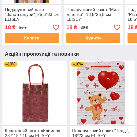
Подарунковий пакет
Подарунковий пакет "Милі
Пода
"Золоті фігури", 25,5*33 см
квіточки", 18,5*25,5 см
"Різ
ELISEY
ELISEY
18,5
18
18
18
₴
₴
20 ₴
20 ₴
Купити
Купити
Акційні пропозиції та новинки
–10%
–10%
Крафтовий пакет «Клітина»
Подарунковий пакет "Тедді",
23 * 18 * 10 см ELISEY
18*23 см ELISEY