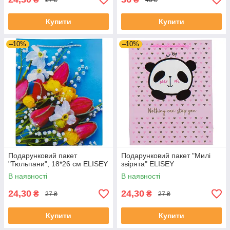
Купити
Купити
–10%
–10%
Подарунковий пакет
Подарунковий пакет "Милі
"Тюльпани", 18*26 см ELISEY
звірята" ELISEY
В наявності
В наявності
24,30
24,30
₴
₴
27 ₴
27 ₴
Купити
Купити