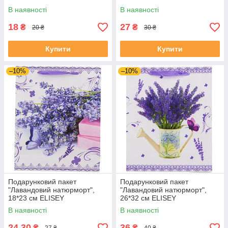
В наявності
В наявності
18
27
₴
₴
20 ₴
30 ₴
Купити
Купити
–10%
–10%
Подарунковий пакет
Подарунковий пакет
"Лавандовий натюрморт",
"Лавандовий натюрморт",
18*23 см ELISEY
26*32 см ELISEY
В наявності
В наявності
24,30
36
₴
₴
27 ₴
40 ₴