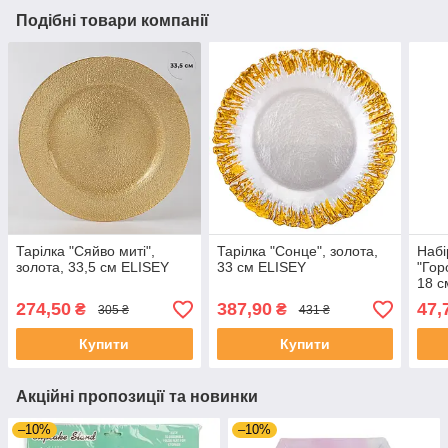
Подібні товари компанії
Тарілка "Сяйво миті",
Тарілка "Сонце", золота,
Набі
золота, 33,5 см ELISEY
33 см ELISEY
"Гор
18 с
274,50
387,90
47,
₴
₴
305 ₴
431 ₴
Купити
Купити
Акційні пропозиції та новинки
–10%
–10%