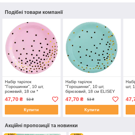
Подібні товари компанії
Набір тарілок
Набір тарілок
Набі
"Горошинки", 10 шт,
"Горошинки", 10 шт,
шт, 
рожевий, 18 см *
бірюзовий, 18 см ELISEY
Рандомний вибір дизайну
47,70
47,70
47,
₴
₴
53 ₴
53 ₴
ELISEY
Купити
Купити
Акційні пропозиції та новинки