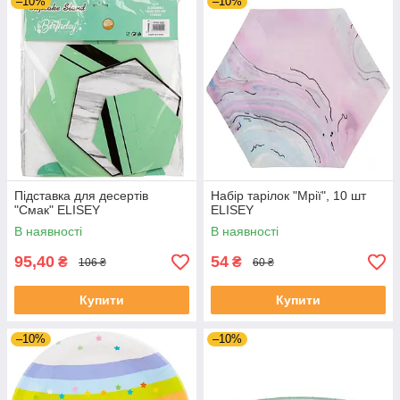
–10%
–10%
Підставка для десертів
Набір тарілок "Мрії", 10 шт
"Смак" ELISEY
ELISEY
В наявності
В наявності
95,40
54
₴
₴
106 ₴
60 ₴
Купити
Купити
–10%
–10%