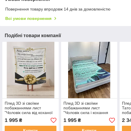
Повернення товару впродовж 14 днів за домовленістю
Всі умови повернення
Подібні товари компанії
Плед 3D зі своїми
Плед 3D зі своїми
Плед
побажаннями лист
побажаннями лист
Тато
"Чоловік сила від коханої
"Чоловік сила і кохання
поба
Плед з сердечними
Плед з побажаннями для
фото
1 995
1 995
2 3
₴
₴
побажаннями для
чоловіка" 12204 160х200
чоловіка" 12210 160х200
см
Купити
Купити