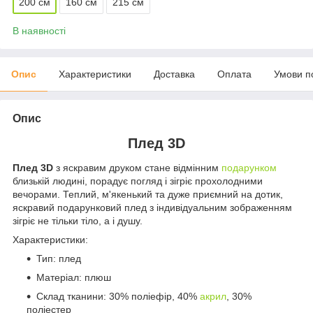
200 см
160 см
215 см
В наявності
Опис
Характеристики
Доставка
Оплата
Умови п
Опис
Плед 3D
Плед 3D
з яскравим друком стане відмінним
подарунком
близькій людині, порадує погляд і зігріє прохолодними
вечорами. Теплий, м'якенький та дуже приємний на дотик,
яскравий подарунковий плед з індивідуальним зображенням
зігріє не тільки тіло, а і душу.
Характеристики:
Тип: плед
Матеріал: плюш
Склад тканини: 30% поліефір, 40%
акрил
, 30%
поліестер