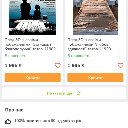
Плед 3D зі своїми
Плед 3D зі своїми
побажаннями "Затишок і
побажаннями "Любов і
благополуччя" татові 11902
вдячності" татові 11920
160х200 см
160х200 см
В наявності
В наявності
1 995
1 995
₴
₴
Купити
Купити
Показати ще
Про нас
100% позитивних з 80 відгуків за рік