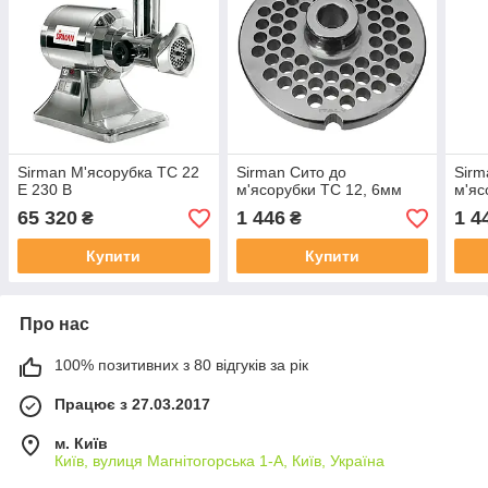
Sirman М'ясорубка TC 22
Sirman Сито до
Sirm
E 230 В
м'ясорубки TC 12, 6мм
м'яс
65 320
1 446
1 4
₴
₴
Купити
Купити
Про нас
100% позитивних з 80 відгуків за рік
Працює з 27.03.2017
м. Київ
Київ, вулиця Магнітогорська 1-А, Київ, Україна