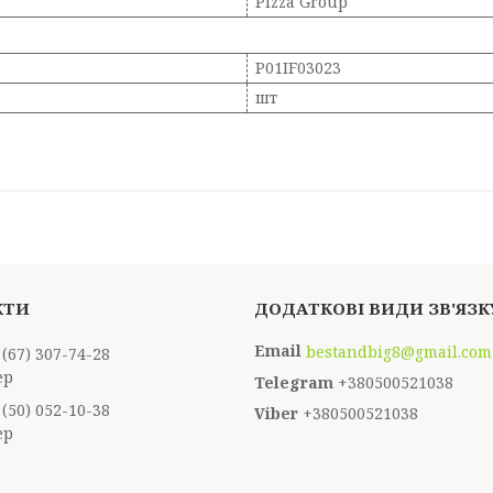
Pizza Group
P01IF03023
шт
bestandbig8@gmail.com
 (67) 307-74-28
ер
+380500521038
 (50) 052-10-38
+380500521038
ер