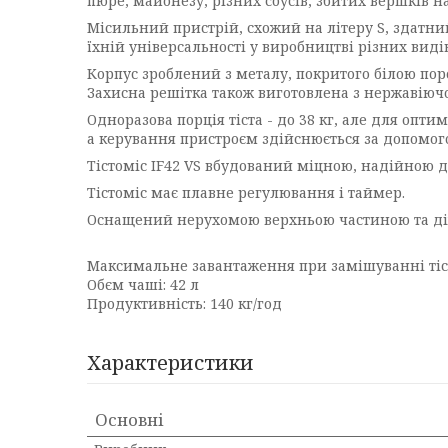
пюре, майонезу, різних соусів, збитих вершків н
Місильний пристрій, схожий на літеру S, здатни
їхній універсальності у виробництві різних видів
Корпус зроблений з металу, покритого білою поро
Захисна решітка також виготовлена з нержавіючої
Одноразова порція тіста - до 38 кг, але для опт
а керування пристроєм здійснюється за допомого
Тістоміс IF42 VS вбудований міцною, надійною д
Тістоміс має плавне регулювання і таймер.
Оснащений нерухомою верхньою частиною та д
Максимальне завантаження при замішуванні тіст
Обєм чаші: 42 л
Продуктивність: 140 кг/год
Характеристики
Основні