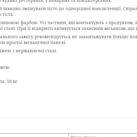
а кухнях ресторанів, у пекарнях та кондитерських.
й швидко змішувати тісто до однорідної консистенції. Спірал
 тіста.
шковою фарбою. Усі частини, які контактують з продуктом, в
 сталі. При її відкритті активується захисний механізм, що 
имального замісу рекомендується не завантажувати більше по
ю простої механічної панелі.
іжею з нержавіючої сталі.
іжею.
а: 38 кг