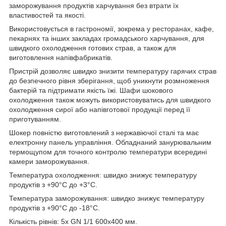
заморожування продуктів харчування без втрати їх
властивостей та якості.
Використовується в гастрономії, зокрема у ресторанах, кафе,
пекарнях та інших закладах громадського харчування, для
швидкого охолодження готових страв, а також для
виготовлення напівфабрикатів.
Пристрій дозволяє швидко знизити температуру гарячих страв
до безпечного рівня зберігання, щоб уникнути розмноження
бактерій та підтримати якість їжі. Шафи шокового
охолодження також можуть використовуватись для швидкого
охолодження сирої або напівготової продукції перед її
приготуванням.
Шокер повністю виготовлений з нержавіючої сталі та має
електронну панель управління. Обладнаний занурювальним
термощупом для точного контролю температури всередині
камери заморожування.
Температура охолодження: швидко знижує температуру
продуктів з +90°C до +3°C.
Температура заморожування: швидко знижує температуру
продуктів з +90°C до -18°C.
Кількість рівнів: 5х GN 1/1 600x400 мм.