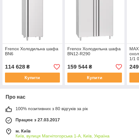
Frenox Холодильна шафа
Frenox Холодильна шафа
MAX
BN6
BN12-R290
охол
1/1 
114 628
159 544
249
₴
₴
Купити
Купити
Про нас
100% позитивних з 80 відгуків за рік
Працює з 27.03.2017
м. Київ
Київ, вулиця Магнітогорська 1-А, Київ, Україна