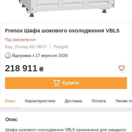
Frenox Шафа шокового охолодження VBL5
Під замовлення
Код: (Склад 40) VBL5
Роздріб
Відправка з
17 вересня 2026
218 911
₴
Купити
Опис
Характеристики
Доставка
Оплата
Умови п
Опис
Шафа шокового охолодження VBL5 призначена для швидкого