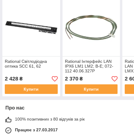
Rational Світлодіодна
Rational Інтерфейс LAN
Rati
оптика SCC 61, 62
IPX6 LM1 LM2; B-E; 072-
LAN 
112 40.06.327P
LMX1
2 428
2 370
2 6
₴
₴
Купити
Купити
Про нас
100% позитивних з 80 відгуків за рік
Працює з 27.03.2017