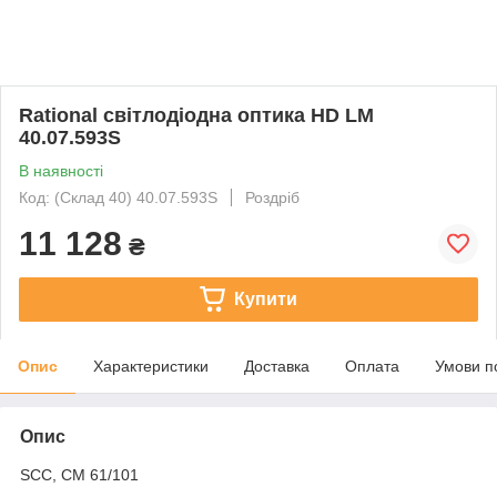
Rational світлодіодна оптика HD LM
40.07.593S
В наявності
Код: (Склад 40) 40.07.593S
Роздріб
11 128
₴
Купити
Опис
Характеристики
Доставка
Оплата
Умови п
Опис
SCC, CM 61/101